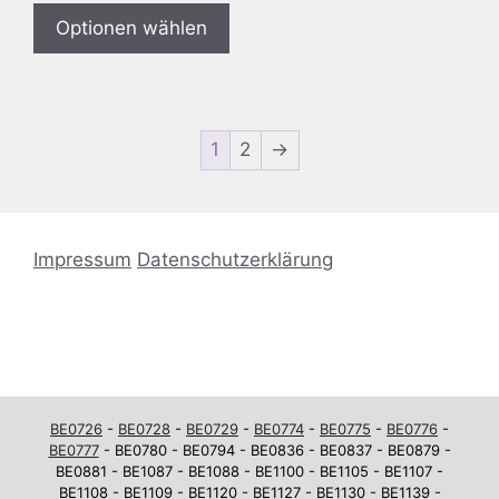
Optionen wählen
1
2
→
Impressum
Datenschutzerklärung
BE0726
-
BE0728
-
BE0729
-
BE0774
-
BE0775
-
BE0776
-
BE0777
- BE0780 - BE0794 - BE0836 - BE0837 - BE0879 -
BE0881 - BE1087 - BE1088 - BE1100 - BE1105 - BE1107 -
BE1108 - BE1109 - BE1120 - BE1127 - BE1130 - BE1139 -