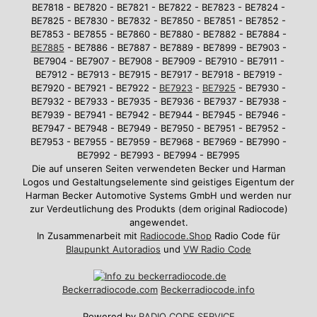
BE7818 - BE7820 - BE7821 - BE7822 - BE7823 - BE7824 -
BE7825 - BE7830 - BE7832 - BE7850 - BE7851 - BE7852 -
BE7853 - BE7855 - BE7860 - BE7880 - BE7882 - BE7884 -
BE7885
- BE7886 - BE7887 - BE7889 - BE7899 - BE7903 -
BE7904 - BE7907 - BE7908 - BE7909 - BE7910 - BE7911 -
BE7912 - BE7913 - BE7915 - BE7917 - BE7918 - BE7919 -
BE7920 - BE7921 - BE7922 -
BE7923
-
BE7925
- BE7930 -
BE7932 - BE7933 - BE7935 - BE7936 - BE7937 - BE7938 -
BE7939 - BE7941 - BE7942 - BE7944 - BE7945 - BE7946 -
BE7947 - BE7948 - BE7949 - BE7950 - BE7951 - BE7952 -
BE7953 - BE7955 - BE7959 - BE7968 - BE7969 - BE7990 -
BE7992 - BE7993 - BE7994 - BE7995
Die auf unseren Seiten verwendeten Becker und Harman
Logos und Gestaltungselemente sind geistiges Eigentum der
Harman Becker Automotive Systems GmbH und werden nur
zur Verdeutlichung des Produkts (dem original Radiocode)
angewendet.
In Zusammenarbeit mit
Radiocode.Shop
Radio Code für
Blaupunkt Autoradios
und
VW Radio Code
Beckerradiocode
.com
Beckerradiocode.info
Powered by
RADIO CODE SERVICE