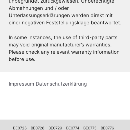
unbegründet zurückgewiesen. Unberechtigte
Abmahnungen und / oder
Unterlassungserklärungen werden direkt mit
einer negativen Feststellungsklage beantwortet.
In some instances, the use of third-party parts
may void original manufacturer’s warranties.
Please check any relevant warranty information
before use.
Impressum
Datenschutzerklärung
BE0726
-
BE0728
-
BE0729
-
BE0774
-
BE0775
-
BE0776
-