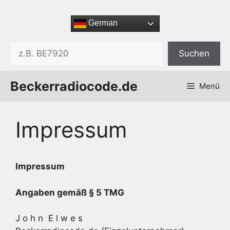
Zum
Inhalt
German
springen
Suchen
Suchen
Beckerradiocode.de
Menü
Impressum
Impressum
Angaben gemäß § 5 TMG
J o h n E l w e s