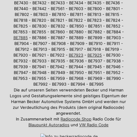
BE7430 - BE7432 - BE7433 - BE7434 - BE7435 - BE7436 -
BE7440 - BE7442 - BE7561 - BE7603 - BE7800 - BE7801 -
BE7802 - BE7803 - BE7810 - BE7811 - BE7813 - BE7815 -
BE7818 - BE7820 - BE7821 - BE7822 - BE7823 - BE7824 -
BE7825 - BE7830 - BE7832 - BE7850 - BE7851 - BE7852 -
BE7853 - BE7855 - BE7860 - BE7880 - BE7882 - BE7884 -
BE7885
- BE7886 - BE7887 - BE7889 - BE7899 - BE7903 -
BE7904 - BE7907 - BE7908 - BE7909 - BE7910 - BE7911 -
BE7912 - BE7913 - BE7915 - BE7917 - BE7918 - BE7919 -
BE7920 - BE7921 - BE7922 -
BE7923
-
BE7925
- BE7930 -
BE7932 - BE7933 - BE7935 - BE7936 - BE7937 - BE7938 -
BE7939 - BE7941 - BE7942 - BE7944 - BE7945 - BE7946 -
BE7947 - BE7948 - BE7949 - BE7950 - BE7951 - BE7952 -
BE7953 - BE7955 - BE7959 - BE7968 - BE7969 - BE7990 -
BE7992 - BE7993 - BE7994 - BE7995
Die auf unseren Seiten verwendeten Becker und Harman
Logos und Gestaltungselemente sind geistiges Eigentum der
Harman Becker Automotive Systems GmbH und werden nur
zur Verdeutlichung des Produkts (dem original Radiocode)
angewendet.
In Zusammenarbeit mit
Radiocode.Shop
Radio Code für
Blaupunkt Autoradios
und
VW Radio Code