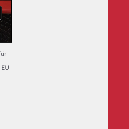
für
 EU