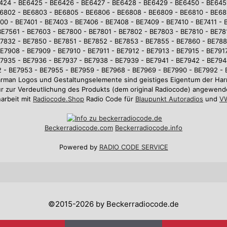
6424 - BE6425 - BE6426 - BE6427 - BE6428 - BE6429 - BE6450 - BE645
6802 - BE6803 - BE6805 - BE6806 - BE6808 - BE6809 - BE6810 - BE681
0 - BE7401 - BE7403 - BE7406 - BE7408 - BE7409 - BE7410 - BE7411 - 
BE7561 - BE7603 - BE7800 - BE7801 - BE7802 - BE7803 - BE7810 - BE781
7832 - BE7850 - BE7851 - BE7852 - BE7853 - BE7855 - BE7860 - BE78
E7908 - BE7909 - BE7910 - BE7911 - BE7912 - BE7913 - BE7915 - BE7917
7935 - BE7936 - BE7937 - BE7938 - BE7939 - BE7941 - BE7942 - BE794
 - BE7953 - BE7955 - BE7959 - BE7968 - BE7969 - BE7990 - BE7992 -
arman Logos und Gestaltungselemente sind geistiges Eigentum der 
r zur Verdeutlichung des Produkts (dem original Radiocode) angewend
arbeit mit
Radiocode.Shop
Radio Code für
Blaupunkt Autoradios
und
VW
Beckerradiocode
.com
Beckerradiocode.info
Powered by
RADIO CODE SERVICE
©2015-2026 by Beckerradiocode.de