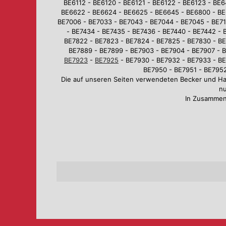
BE6112 - BE6120 - BE6121 - BE6122 - BE6123 - BE
BE6622 - BE6624 - BE6625 - BE6645 - BE6800 - BE
BE7006 - BE7033 - BE7043 - BE7044 - BE7045 - BE710
- BE7434 - BE7435 - BE7436 - BE7440 - BE7442 - 
BE7822 - BE7823 - BE7824 - BE7825 - BE7830 - BE
BE7889 - BE7899 - BE7903 - BE7904 - BE7907 - B
BE7923
-
BE7925
- BE7930 - BE7932 - BE7933 - BE
BE7950 - BE7951 - BE7952
Die auf unseren Seiten verwendeten Becker und H
nu
In Zusammen