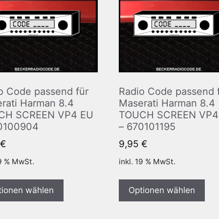
o Code passend für
Radio Code passend 
rati Harman 8.4
Maserati Harman 8.4
CH SCREEN VP4 EU
TOUCH SCREEN VP4
0100904
– 670101195
€
9,95
€
19 % MwSt.
inkl. 19 % MwSt.
tionen wählen
Optionen wählen