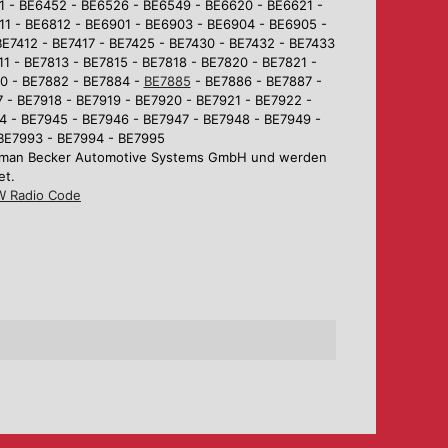
1 - BE6452 - BE6526 - BE6549 - BE6620 - BE6621 -
1 - BE6812 - BE6901 - BE6903 - BE6904 - BE6905 -
BE7412 - BE7417 - BE7425 - BE7430 - BE7432 - BE7433
1 - BE7813 - BE7815 - BE7818 - BE7820 - BE7821 -
80 - BE7882 - BE7884 -
BE7885
- BE7886 - BE7887 -
 - BE7918 - BE7919 - BE7920 - BE7921 - BE7922 -
4 - BE7945 - BE7946 - BE7947 - BE7948 - BE7949 -
 BE7993 - BE7994 - BE7995
Harman Becker Automotive Systems GmbH und werden
et.
 Radio Code