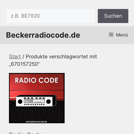
Zum
Inhalt
Suchen
Suchen
springen
Beckerradiocode.de
Menü
Start
/ Produkte verschlagwortet mit
„670157250“