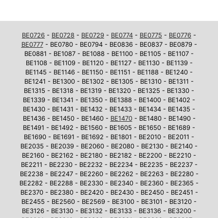
BE0726
-
BE0728
-
BE0729
-
BE0774
-
BE0775
-
BE0776
-
BE0777
- BE0780 - BE0794 - BE0836 - BE0837 - BE0879 -
BE0881 - BE1087 - BE1088 - BE1100 - BE1105 - BE1107 -
BE1108 - BE1109 - BE1120 - BE1127 - BE1130 - BE1139 -
BE1145 - BE1146 - BE1150 - BE1151 - BE1188 - BE1240 -
BE1241 - BE1300 - BE1302 - BE1305 - BE1310 - BE1311 -
BE1315 - BE1318 - BE1319 - BE1320 - BE1325 - BE1330 -
BE1339 - BE1341 - BE1350 - BE1388 - BE1400 - BE1402 -
BE1430 - BE1431 - BE1432 - BE1433 - BE1434 - BE1435 -
BE1436 - BE1450 - BE1460 -
BE1470
- BE1480 - BE1490 -
BE1491 - BE1492 - BE1560 - BE1605 - BE1650 - BE1689 -
BE1690 - BE1691 - BE1692 - BE1801 - BE2010 - BE2011 -
BE2035 - BE2039 - BE2060 - BE2080 - BE2130 - BE2140 -
BE2160 - BE2162 - BE2180 - BE2182 - BE2200 - BE2210 -
BE2211 - BE2230 - BE2232 - BE2234 - BE2235 - BE2237 -
BE2238 - BE2247 - BE2260 - BE2262 - BE2263 - BE2280 -
BE2282 - BE2288 - BE2330 - BE2340 - BE2360 - BE2365 -
BE2370 - BE2380 - BE2420 - BE2430 - BE2450 - BE2451 -
BE2455 - BE2560 - BE2569 - BE3100 - BE3101 - BE3120 -
BE3126 - BE3130 - BE3132 - BE3133 - BE3136 - BE3200 -