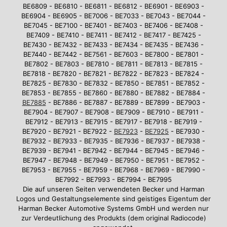
BE6809 - BE6810 - BE6811 - BE6812 - BE6901 - BE6903 -
BE6904 - BE6905 - BE7006 - BE7033 - BE7043 - BE7044 -
BE7045 - BE7100 - BE7401 - BE7403 - BE7406 - BE7408 -
BE7409 - BE7410 - BE7411 - BE7412 - BE7417 - BE7425 -
BE7430 - BE7432 - BE7433 - BE7434 - BE7435 - BE7436 -
BE7440 - BE7442 - BE7561 - BE7603 - BE7800 - BE7801 -
BE7802 - BE7803 - BE7810 - BE7811 - BE7813 - BE7815 -
BE7818 - BE7820 - BE7821 - BE7822 - BE7823 - BE7824 -
BE7825 - BE7830 - BE7832 - BE7850 - BE7851 - BE7852 -
BE7853 - BE7855 - BE7860 - BE7880 - BE7882 - BE7884 -
BE7885
- BE7886 - BE7887 - BE7889 - BE7899 - BE7903 -
BE7904 - BE7907 - BE7908 - BE7909 - BE7910 - BE7911 -
BE7912 - BE7913 - BE7915 - BE7917 - BE7918 - BE7919 -
BE7920 - BE7921 - BE7922 -
BE7923
-
BE7925
- BE7930 -
BE7932 - BE7933 - BE7935 - BE7936 - BE7937 - BE7938 -
BE7939 - BE7941 - BE7942 - BE7944 - BE7945 - BE7946 -
BE7947 - BE7948 - BE7949 - BE7950 - BE7951 - BE7952 -
BE7953 - BE7955 - BE7959 - BE7968 - BE7969 - BE7990 -
BE7992 - BE7993 - BE7994 - BE7995
Die auf unseren Seiten verwendeten Becker und Harman
Logos und Gestaltungselemente sind geistiges Eigentum der
Harman Becker Automotive Systems GmbH und werden nur
zur Verdeutlichung des Produkts (dem original Radiocode)