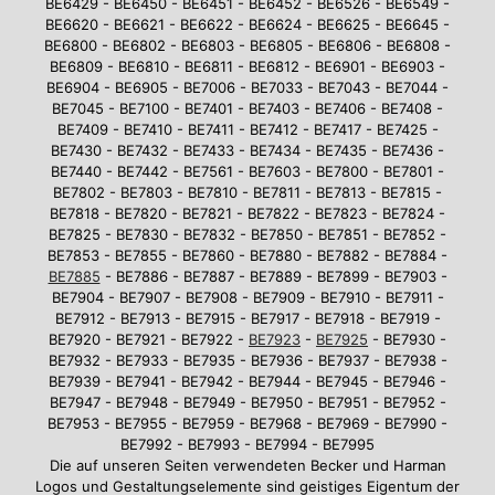
BE6429 - BE6450 - BE6451 - BE6452 - BE6526 - BE6549 -
BE6620 - BE6621 - BE6622 - BE6624 - BE6625 - BE6645 -
BE6800 - BE6802 - BE6803 - BE6805 - BE6806 - BE6808 -
BE6809 - BE6810 - BE6811 - BE6812 - BE6901 - BE6903 -
BE6904 - BE6905 - BE7006 - BE7033 - BE7043 - BE7044 -
BE7045 - BE7100 - BE7401 - BE7403 - BE7406 - BE7408 -
BE7409 - BE7410 - BE7411 - BE7412 - BE7417 - BE7425 -
BE7430 - BE7432 - BE7433 - BE7434 - BE7435 - BE7436 -
BE7440 - BE7442 - BE7561 - BE7603 - BE7800 - BE7801 -
BE7802 - BE7803 - BE7810 - BE7811 - BE7813 - BE7815 -
BE7818 - BE7820 - BE7821 - BE7822 - BE7823 - BE7824 -
BE7825 - BE7830 - BE7832 - BE7850 - BE7851 - BE7852 -
BE7853 - BE7855 - BE7860 - BE7880 - BE7882 - BE7884 -
BE7885
- BE7886 - BE7887 - BE7889 - BE7899 - BE7903 -
BE7904 - BE7907 - BE7908 - BE7909 - BE7910 - BE7911 -
BE7912 - BE7913 - BE7915 - BE7917 - BE7918 - BE7919 -
BE7920 - BE7921 - BE7922 -
BE7923
-
BE7925
- BE7930 -
BE7932 - BE7933 - BE7935 - BE7936 - BE7937 - BE7938 -
BE7939 - BE7941 - BE7942 - BE7944 - BE7945 - BE7946 -
BE7947 - BE7948 - BE7949 - BE7950 - BE7951 - BE7952 -
BE7953 - BE7955 - BE7959 - BE7968 - BE7969 - BE7990 -
BE7992 - BE7993 - BE7994 - BE7995
Die auf unseren Seiten verwendeten Becker und Harman
Logos und Gestaltungselemente sind geistiges Eigentum der