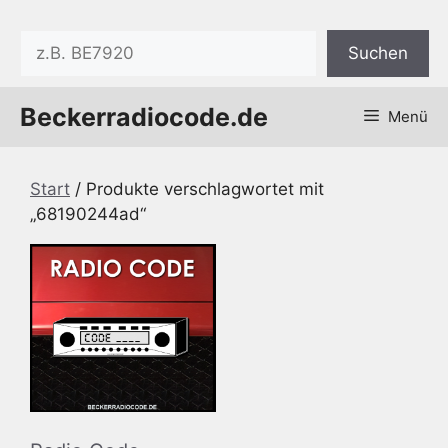
Zum
Inhalt
Suchen
Suchen
springen
Beckerradiocode.de
Menü
Start
/ Produkte verschlagwortet mit
„68190244ad“