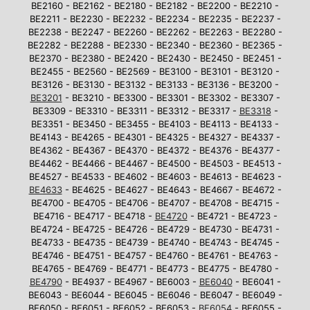
BE2160 - BE2162 - BE2180 - BE2182 - BE2200 - BE2210 -
BE2211 - BE2230 - BE2232 - BE2234 - BE2235 - BE2237 -
BE2238 - BE2247 - BE2260 - BE2262 - BE2263 - BE2280 -
BE2282 - BE2288 - BE2330 - BE2340 - BE2360 - BE2365 -
BE2370 - BE2380 - BE2420 - BE2430 - BE2450 - BE2451 -
BE2455 - BE2560 - BE2569 - BE3100 - BE3101 - BE3120 -
BE3126 - BE3130 - BE3132 - BE3133 - BE3136 - BE3200 -
BE3201
- BE3210 - BE3300 - BE3301 - BE3302 - BE3307 -
BE3309 - BE3310 - BE3311 - BE3312 - BE3317 -
BE3318
-
BE3351 - BE3450 - BE3455 - BE4103 - BE4113 - BE4133 -
BE4143 - BE4265 - BE4301 - BE4325 - BE4327 - BE4337 -
BE4362 - BE4367 - BE4370 - BE4372 - BE4376 - BE4377 -
BE4462 - BE4466 - BE4467 - BE4500 - BE4503 - BE4513 -
BE4527 - BE4533 - BE4602 - BE4603 - BE4613 - BE4623 -
BE4633
- BE4625 - BE4627 - BE4643 - BE4667 - BE4672 -
BE4700 - BE4705 - BE4706 - BE4707 - BE4708 - BE4715 -
BE4716 - BE4717 - BE4718 -
BE4720
- BE4721 - BE4723 -
BE4724 - BE4725 - BE4726 - BE4729 - BE4730 - BE4731 -
BE4733 - BE4735 - BE4739 - BE4740 - BE4743 - BE4745 -
BE4746 - BE4751 - BE4757 - BE4760 - BE4761 - BE4763 -
BE4765 - BE4769 - BE4771 - BE4773 - BE4775 - BE4780 -
BE4790
- BE4937 - BE4967 - BE6003 -
BE6040
- BE6041 -
BE6043 - BE6044 - BE6045 - BE6046 - BE6047 - BE6049 -
BE6050 - BE6051 - BE6052 - BE6053 -
BE6054
- BE6055 -