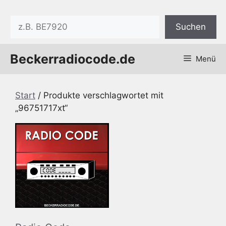
Zum
Inhalt
Suchen
Suchen
springen
Beckerradiocode.de
Menü
Start
/ Produkte verschlagwortet mit
„96751717xt“