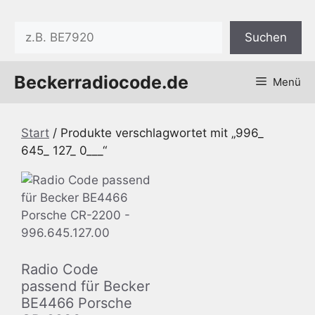
Zum
Inhalt
Suchen
Suchen
springen
Beckerradiocode.de
Menü
Start
/ Produkte verschlagwortet mit „996_
645_ 127_ 0___“
Radio Code
passend für Becker
BE4466 Porsche