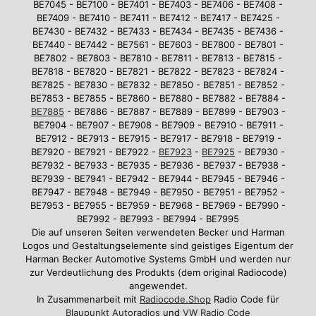
BE7045 - BE7100 - BE7401 - BE7403 - BE7406 - BE7408 -
BE7409 - BE7410 - BE7411 - BE7412 - BE7417 - BE7425 -
BE7430 - BE7432 - BE7433 - BE7434 - BE7435 - BE7436 -
BE7440 - BE7442 - BE7561 - BE7603 - BE7800 - BE7801 -
BE7802 - BE7803 - BE7810 - BE7811 - BE7813 - BE7815 -
BE7818 - BE7820 - BE7821 - BE7822 - BE7823 - BE7824 -
BE7825 - BE7830 - BE7832 - BE7850 - BE7851 - BE7852 -
BE7853 - BE7855 - BE7860 - BE7880 - BE7882 - BE7884 -
BE7885
- BE7886 - BE7887 - BE7889 - BE7899 - BE7903 -
BE7904 - BE7907 - BE7908 - BE7909 - BE7910 - BE7911 -
BE7912 - BE7913 - BE7915 - BE7917 - BE7918 - BE7919 -
BE7920 - BE7921 - BE7922 -
BE7923
-
BE7925
- BE7930 -
BE7932 - BE7933 - BE7935 - BE7936 - BE7937 - BE7938 -
BE7939 - BE7941 - BE7942 - BE7944 - BE7945 - BE7946 -
BE7947 - BE7948 - BE7949 - BE7950 - BE7951 - BE7952 -
BE7953 - BE7955 - BE7959 - BE7968 - BE7969 - BE7990 -
BE7992 - BE7993 - BE7994 - BE7995
Die auf unseren Seiten verwendeten Becker und Harman
Logos und Gestaltungselemente sind geistiges Eigentum der
Harman Becker Automotive Systems GmbH und werden nur
zur Verdeutlichung des Produkts (dem original Radiocode)
angewendet.
In Zusammenarbeit mit
Radiocode.Shop
Radio Code für
Blaupunkt Autoradios
und
VW Radio Code