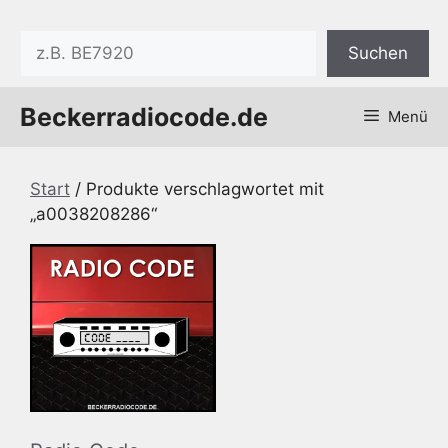
Zum
Inhalt
Suchen
Suchen
springen
Beckerradiocode.de
Menü
Start
/ Produkte verschlagwortet mit
„a0038208286“