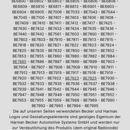
BE6800 - BE6802 - BE6803 - BE6805 - BE6806 - BE6808 -
BE6809 - BE6810 - BE6811 - BE6812 - BE6901 - BE6903 -
BE6904 - BE6905 - BE7006 - BE7033 - BE7043 - BE7044 -
BE7045 - BE7100 - BE7401 - BE7403 - BE7406 - BE7408 -
BE7409 - BE7410 - BE7411 - BE7412 - BE7417 - BE7425 -
BE7430 - BE7432 - BE7433 - BE7434 - BE7435 - BE7436 -
BE7440 - BE7442 - BE7561 - BE7603 - BE7800 - BE7801 -
BE7802 - BE7803 - BE7810 - BE7811 - BE7813 - BE7815 -
BE7818 - BE7820 - BE7821 - BE7822 - BE7823 - BE7824 -
BE7825 - BE7830 - BE7832 - BE7850 - BE7851 - BE7852 -
BE7853 - BE7855 - BE7860 - BE7880 - BE7882 - BE7884 -
BE7885
- BE7886 - BE7887 - BE7889 - BE7899 - BE7903 -
BE7904 - BE7907 - BE7908 - BE7909 - BE7910 - BE7911 -
BE7912 - BE7913 - BE7915 - BE7917 - BE7918 - BE7919 -
BE7920 - BE7921 - BE7922 -
BE7923
-
BE7925
- BE7930 -
BE7932 - BE7933 - BE7935 - BE7936 - BE7937 - BE7938 -
BE7939 - BE7941 - BE7942 - BE7944 - BE7945 - BE7946 -
BE7947 - BE7948 - BE7949 - BE7950 - BE7951 - BE7952 -
BE7953 - BE7955 - BE7959 - BE7968 - BE7969 - BE7990 -
BE7992 - BE7993 - BE7994 - BE7995
Die auf unseren Seiten verwendeten Becker und Harman
Logos und Gestaltungselemente sind geistiges Eigentum der
Harman Becker Automotive Systems GmbH und werden nur
zur Verdeutlichung des Produkts (dem original Radiocode)