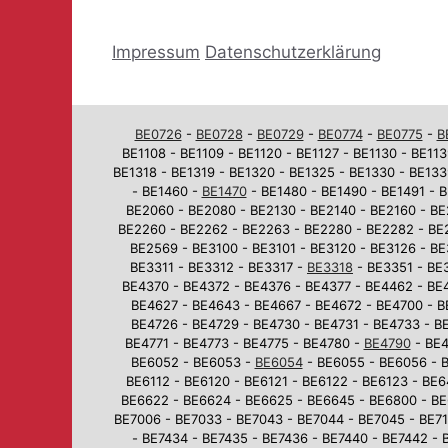
Impressum
Datenschutzerklärung
BE0726
-
BE0728
-
BE0729
-
BE0774
-
BE0775
-
B
BE1108 - BE1109 - BE1120 - BE1127 - BE1130 - BE113
BE1318 - BE1319 - BE1320 - BE1325 - BE1330 - BE133
- BE1460 -
BE1470
- BE1480 - BE1490 - BE1491 - B
BE2060 - BE2080 - BE2130 - BE2140 - BE2160 - BE
BE2260 - BE2262 - BE2263 - BE2280 - BE2282 - BE
BE2569 - BE3100 - BE3101 - BE3120 - BE3126 - BE
BE3311 - BE3312 - BE3317 -
BE3318
- BE3351 - BE3
BE4370 - BE4372 - BE4376 - BE4377 - BE4462 - BE
BE4627 - BE4643 - BE4667 - BE4672 - BE4700 - B
BE4726 - BE4729 - BE4730 - BE4731 - BE4733 - BE
BE4771 - BE4773 - BE4775 - BE4780 -
BE4790
- BE4
BE6052 - BE6053 -
BE6054
- BE6055 - BE6056 - B
BE6112 - BE6120 - BE6121 - BE6122 - BE6123 - BE
BE6622 - BE6624 - BE6625 - BE6645 - BE6800 - BE
BE7006 - BE7033 - BE7043 - BE7044 - BE7045 - BE710
- BE7434 - BE7435 - BE7436 - BE7440 - BE7442 - 