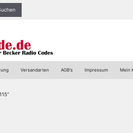
Suchen
rung
Versandarten
AGB’s
Impressum
Mein 
115“