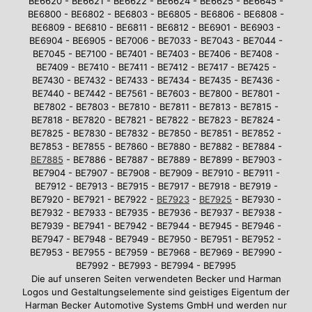
BE6620 - BE6621 - BE6622 - BE6624 - BE6625 - BE6645 -
BE6800 - BE6802 - BE6803 - BE6805 - BE6806 - BE6808 -
BE6809 - BE6810 - BE6811 - BE6812 - BE6901 - BE6903 -
BE6904 - BE6905 - BE7006 - BE7033 - BE7043 - BE7044 -
BE7045 - BE7100 - BE7401 - BE7403 - BE7406 - BE7408 -
BE7409 - BE7410 - BE7411 - BE7412 - BE7417 - BE7425 -
BE7430 - BE7432 - BE7433 - BE7434 - BE7435 - BE7436 -
BE7440 - BE7442 - BE7561 - BE7603 - BE7800 - BE7801 -
BE7802 - BE7803 - BE7810 - BE7811 - BE7813 - BE7815 -
BE7818 - BE7820 - BE7821 - BE7822 - BE7823 - BE7824 -
BE7825 - BE7830 - BE7832 - BE7850 - BE7851 - BE7852 -
BE7853 - BE7855 - BE7860 - BE7880 - BE7882 - BE7884 -
BE7885
- BE7886 - BE7887 - BE7889 - BE7899 - BE7903 -
BE7904 - BE7907 - BE7908 - BE7909 - BE7910 - BE7911 -
BE7912 - BE7913 - BE7915 - BE7917 - BE7918 - BE7919 -
BE7920 - BE7921 - BE7922 -
BE7923
-
BE7925
- BE7930 -
BE7932 - BE7933 - BE7935 - BE7936 - BE7937 - BE7938 -
BE7939 - BE7941 - BE7942 - BE7944 - BE7945 - BE7946 -
BE7947 - BE7948 - BE7949 - BE7950 - BE7951 - BE7952 -
BE7953 - BE7955 - BE7959 - BE7968 - BE7969 - BE7990 -
BE7992 - BE7993 - BE7994 - BE7995
Die auf unseren Seiten verwendeten Becker und Harman
Logos und Gestaltungselemente sind geistiges Eigentum der
Harman Becker Automotive Systems GmbH und werden nur