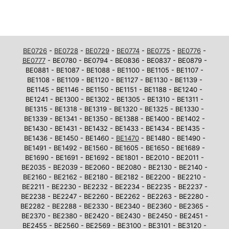
BE0726
-
BE0728
-
BE0729
-
BE0774
-
BE0775
-
BE0776
-
BE0777
- BE0780 - BE0794 - BE0836 - BE0837 - BE0879 -
BE0881 - BE1087 - BE1088 - BE1100 - BE1105 - BE1107 -
BE1108 - BE1109 - BE1120 - BE1127 - BE1130 - BE1139 -
BE1145 - BE1146 - BE1150 - BE1151 - BE1188 - BE1240 -
BE1241 - BE1300 - BE1302 - BE1305 - BE1310 - BE1311 -
BE1315 - BE1318 - BE1319 - BE1320 - BE1325 - BE1330 -
BE1339 - BE1341 - BE1350 - BE1388 - BE1400 - BE1402 -
BE1430 - BE1431 - BE1432 - BE1433 - BE1434 - BE1435 -
BE1436 - BE1450 - BE1460 -
BE1470
- BE1480 - BE1490 -
BE1491 - BE1492 - BE1560 - BE1605 - BE1650 - BE1689 -
BE1690 - BE1691 - BE1692 - BE1801 - BE2010 - BE2011 -
BE2035 - BE2039 - BE2060 - BE2080 - BE2130 - BE2140 -
BE2160 - BE2162 - BE2180 - BE2182 - BE2200 - BE2210 -
BE2211 - BE2230 - BE2232 - BE2234 - BE2235 - BE2237 -
BE2238 - BE2247 - BE2260 - BE2262 - BE2263 - BE2280 -
BE2282 - BE2288 - BE2330 - BE2340 - BE2360 - BE2365 -
BE2370 - BE2380 - BE2420 - BE2430 - BE2450 - BE2451 -
BE2455 - BE2560 - BE2569 - BE3100 - BE3101 - BE3120 -