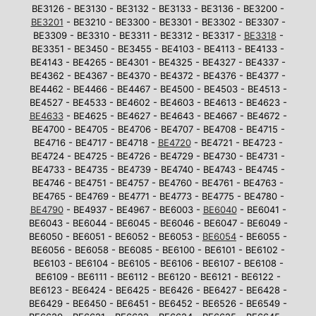
BE3126 - BE3130 - BE3132 - BE3133 - BE3136 - BE3200 -
BE3201
- BE3210 - BE3300 - BE3301 - BE3302 - BE3307 -
BE3309 - BE3310 - BE3311 - BE3312 - BE3317 -
BE3318
-
BE3351 - BE3450 - BE3455 - BE4103 - BE4113 - BE4133 -
BE4143 - BE4265 - BE4301 - BE4325 - BE4327 - BE4337 -
BE4362 - BE4367 - BE4370 - BE4372 - BE4376 - BE4377 -
BE4462 - BE4466 - BE4467 - BE4500 - BE4503 - BE4513 -
BE4527 - BE4533 - BE4602 - BE4603 - BE4613 - BE4623 -
BE4633
- BE4625 - BE4627 - BE4643 - BE4667 - BE4672 -
BE4700 - BE4705 - BE4706 - BE4707 - BE4708 - BE4715 -
BE4716 - BE4717 - BE4718 -
BE4720
- BE4721 - BE4723 -
BE4724 - BE4725 - BE4726 - BE4729 - BE4730 - BE4731 -
BE4733 - BE4735 - BE4739 - BE4740 - BE4743 - BE4745 -
BE4746 - BE4751 - BE4757 - BE4760 - BE4761 - BE4763 -
BE4765 - BE4769 - BE4771 - BE4773 - BE4775 - BE4780 -
BE4790
- BE4937 - BE4967 - BE6003 -
BE6040
- BE6041 -
BE6043 - BE6044 - BE6045 - BE6046 - BE6047 - BE6049 -
BE6050 - BE6051 - BE6052 - BE6053 -
BE6054
- BE6055 -
BE6056 - BE6058 - BE6085 - BE6100 - BE6101 - BE6102 -
BE6103 - BE6104 - BE6105 - BE6106 - BE6107 - BE6108 -
BE6109 - BE6111 - BE6112 - BE6120 - BE6121 - BE6122 -
BE6123 - BE6424 - BE6425 - BE6426 - BE6427 - BE6428 -
BE6429 - BE6450 - BE6451 - BE6452 - BE6526 - BE6549 -