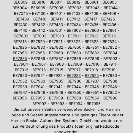
BE6809 - BE6810 - BE6811 - BE6812 - BE6901 - BE6903 -
BE6904 - BE6905 - BE7006 - BE7033 - BE7043 - BE7044 -
BE7045 - BE7100 - BE7401 - BE7403 - BE7406 - BE7408 -
BE7409 - BE7410 - BE7411 - BE7412 - BE7417 - BE7425 -
BE7430 - BE7432 - BE7433 - BE7434 - BE7435 - BE7436 -
BE7440 - BE7442 - BE7561 - BE7603 - BE7800 - BE7801 -
BE7802 - BE7803 - BE7810 - BE7811 - BE7813 - BE7815 -
BE7818 - BE7820 - BE7821 - BE7822 - BE7823 - BE7824 -
BE7825 - BE7830 - BE7832 - BE7850 - BE7851 - BE7852 -
BE7853 - BE7855 - BE7860 - BE7880 - BE7882 - BE7884 -
BE7885
- BE7886 - BE7887 - BE7889 - BE7899 - BE7903 -
BE7904 - BE7907 - BE7908 - BE7909 - BE7910 - BE7911 -
BE7912 - BE7913 - BE7915 - BE7917 - BE7918 - BE7919 -
BE7920 - BE7921 - BE7922 -
BE7923
-
BE7925
- BE7930 -
BE7932 - BE7933 - BE7935 - BE7936 - BE7937 - BE7938 -
BE7939 - BE7941 - BE7942 - BE7944 - BE7945 - BE7946 -
BE7947 - BE7948 - BE7949 - BE7950 - BE7951 - BE7952 -
BE7953 - BE7955 - BE7959 - BE7968 - BE7969 - BE7990 -
BE7992 - BE7993 - BE7994 - BE7995
Die auf unseren Seiten verwendeten Becker und Harman
Logos und Gestaltungselemente sind geistiges Eigentum der
Harman Becker Automotive Systems GmbH und werden nur
zur Verdeutlichung des Produkts (dem original Radiocode)
angewendet.