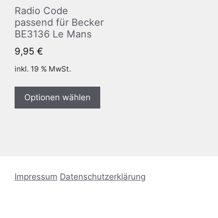
Radio Code
passend für Becker
BE3136 Le Mans
9,95
€
inkl. 19 % MwSt.
Optionen wählen
Impressum
Datenschutzerklärung