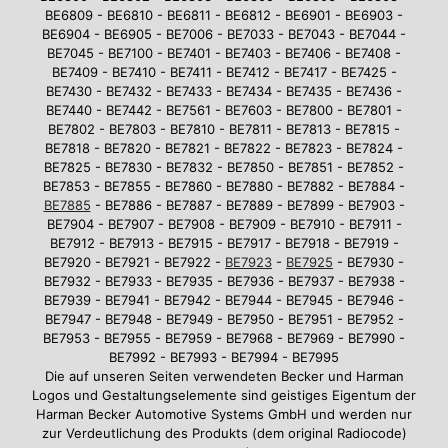
BE6809 - BE6810 - BE6811 - BE6812 - BE6901 - BE6903 -
BE6904 - BE6905 - BE7006 - BE7033 - BE7043 - BE7044 -
BE7045 - BE7100 - BE7401 - BE7403 - BE7406 - BE7408 -
BE7409 - BE7410 - BE7411 - BE7412 - BE7417 - BE7425 -
BE7430 - BE7432 - BE7433 - BE7434 - BE7435 - BE7436 -
BE7440 - BE7442 - BE7561 - BE7603 - BE7800 - BE7801 -
BE7802 - BE7803 - BE7810 - BE7811 - BE7813 - BE7815 -
BE7818 - BE7820 - BE7821 - BE7822 - BE7823 - BE7824 -
BE7825 - BE7830 - BE7832 - BE7850 - BE7851 - BE7852 -
BE7853 - BE7855 - BE7860 - BE7880 - BE7882 - BE7884 -
BE7885
- BE7886 - BE7887 - BE7889 - BE7899 - BE7903 -
BE7904 - BE7907 - BE7908 - BE7909 - BE7910 - BE7911 -
BE7912 - BE7913 - BE7915 - BE7917 - BE7918 - BE7919 -
BE7920 - BE7921 - BE7922 -
BE7923
-
BE7925
- BE7930 -
BE7932 - BE7933 - BE7935 - BE7936 - BE7937 - BE7938 -
BE7939 - BE7941 - BE7942 - BE7944 - BE7945 - BE7946 -
BE7947 - BE7948 - BE7949 - BE7950 - BE7951 - BE7952 -
BE7953 - BE7955 - BE7959 - BE7968 - BE7969 - BE7990 -
BE7992 - BE7993 - BE7994 - BE7995
Die auf unseren Seiten verwendeten Becker und Harman
Logos und Gestaltungselemente sind geistiges Eigentum der
Harman Becker Automotive Systems GmbH und werden nur
zur Verdeutlichung des Produkts (dem original Radiocode)