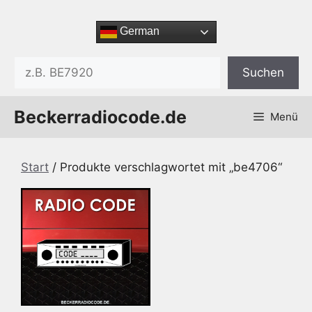
Zum
Inhalt
German
springen
Suchen
Suchen
Beckerradiocode.de
Menü
Start
/ Produkte verschlagwortet mit „be4706“