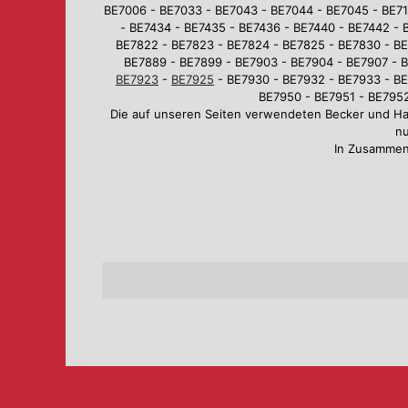
BE7006 - BE7033 - BE7043 - BE7044 - BE7045 - BE710
- BE7434 - BE7435 - BE7436 - BE7440 - BE7442 - 
BE7822 - BE7823 - BE7824 - BE7825 - BE7830 - BE
BE7889 - BE7899 - BE7903 - BE7904 - BE7907 - B
BE7923
-
BE7925
- BE7930 - BE7932 - BE7933 - BE
BE7950 - BE7951 - BE7952
Die auf unseren Seiten verwendeten Becker und H
nu
In Zusammen