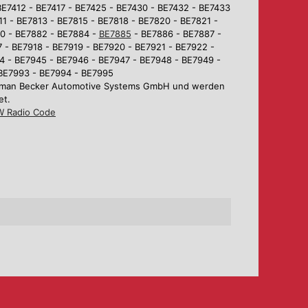
BE7412 - BE7417 - BE7425 - BE7430 - BE7432 - BE7433
1 - BE7813 - BE7815 - BE7818 - BE7820 - BE7821 -
80 - BE7882 - BE7884 -
BE7885
- BE7886 - BE7887 -
 - BE7918 - BE7919 - BE7920 - BE7921 - BE7922 -
4 - BE7945 - BE7946 - BE7947 - BE7948 - BE7949 -
 BE7993 - BE7994 - BE7995
Harman Becker Automotive Systems GmbH und werden
et.
 Radio Code