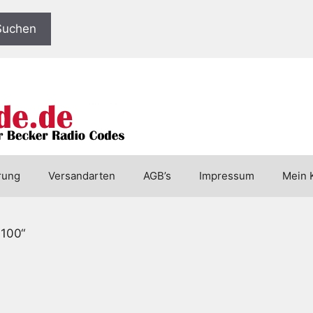
Suchen
rung
Versandarten
AGB’s
Impressum
Mein 
6100“