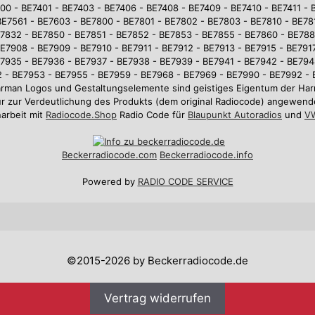
0 - BE7401 - BE7403 - BE7406 - BE7408 - BE7409 - BE7410 - BE7411 - 
BE7561 - BE7603 - BE7800 - BE7801 - BE7802 - BE7803 - BE7810 - BE781
7832 - BE7850 - BE7851 - BE7852 - BE7853 - BE7855 - BE7860 - BE78
E7908 - BE7909 - BE7910 - BE7911 - BE7912 - BE7913 - BE7915 - BE7917
7935 - BE7936 - BE7937 - BE7938 - BE7939 - BE7941 - BE7942 - BE794
 - BE7953 - BE7955 - BE7959 - BE7968 - BE7969 - BE7990 - BE7992 -
arman Logos und Gestaltungselemente sind geistiges Eigentum der 
r zur Verdeutlichung des Produkts (dem original Radiocode) angewend
arbeit mit
Radiocode.Shop
Radio Code für
Blaupunkt Autoradios
und
VW
Beckerradiocode
.com
Beckerradiocode.info
Powered by
RADIO CODE SERVICE
©2015-2026 by Beckerradiocode.de
Vertrag widerrufen