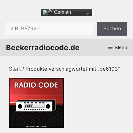
Zum
Inhalt
German
springen
Suchen
Suchen
Beckerradiocode.de
Menü
Start
/ Produkte verschlagwortet mit „be6103“