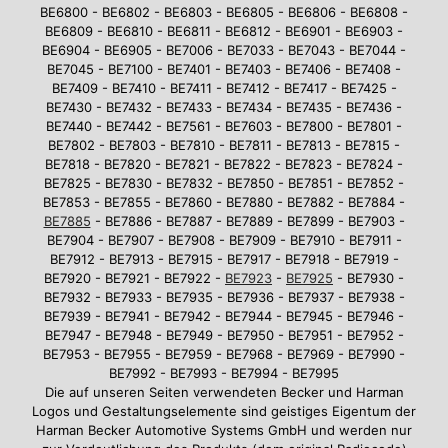
BE6800 - BE6802 - BE6803 - BE6805 - BE6806 - BE6808 -
BE6809 - BE6810 - BE6811 - BE6812 - BE6901 - BE6903 -
BE6904 - BE6905 - BE7006 - BE7033 - BE7043 - BE7044 -
BE7045 - BE7100 - BE7401 - BE7403 - BE7406 - BE7408 -
BE7409 - BE7410 - BE7411 - BE7412 - BE7417 - BE7425 -
BE7430 - BE7432 - BE7433 - BE7434 - BE7435 - BE7436 -
BE7440 - BE7442 - BE7561 - BE7603 - BE7800 - BE7801 -
BE7802 - BE7803 - BE7810 - BE7811 - BE7813 - BE7815 -
BE7818 - BE7820 - BE7821 - BE7822 - BE7823 - BE7824 -
BE7825 - BE7830 - BE7832 - BE7850 - BE7851 - BE7852 -
BE7853 - BE7855 - BE7860 - BE7880 - BE7882 - BE7884 -
BE7885
- BE7886 - BE7887 - BE7889 - BE7899 - BE7903 -
BE7904 - BE7907 - BE7908 - BE7909 - BE7910 - BE7911 -
BE7912 - BE7913 - BE7915 - BE7917 - BE7918 - BE7919 -
BE7920 - BE7921 - BE7922 -
BE7923
-
BE7925
- BE7930 -
BE7932 - BE7933 - BE7935 - BE7936 - BE7937 - BE7938 -
BE7939 - BE7941 - BE7942 - BE7944 - BE7945 - BE7946 -
BE7947 - BE7948 - BE7949 - BE7950 - BE7951 - BE7952 -
BE7953 - BE7955 - BE7959 - BE7968 - BE7969 - BE7990 -
BE7992 - BE7993 - BE7994 - BE7995
Die auf unseren Seiten verwendeten Becker und Harman
Logos und Gestaltungselemente sind geistiges Eigentum der
Harman Becker Automotive Systems GmbH und werden nur