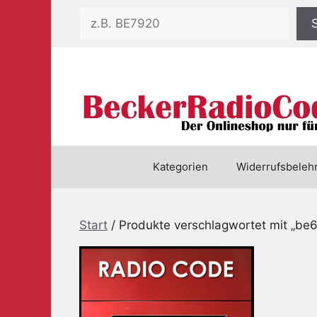
Zum
Suchen
Inhalt
springen
Kategorien
Widerrufsbeleh
Start
/ Produkte verschlagwortet mit „be