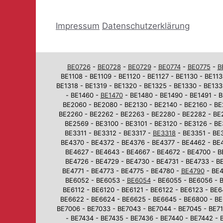
Impressum
Datenschutzerklärung
BE0726
-
BE0728
-
BE0729
-
BE0774
-
BE0775
-
B
BE1108 - BE1109 - BE1120 - BE1127 - BE1130 - BE113
BE1318 - BE1319 - BE1320 - BE1325 - BE1330 - BE133
- BE1460 -
BE1470
- BE1480 - BE1490 - BE1491 - B
BE2060 - BE2080 - BE2130 - BE2140 - BE2160 - BE
BE2260 - BE2262 - BE2263 - BE2280 - BE2282 - BE
BE2569 - BE3100 - BE3101 - BE3120 - BE3126 - BE
BE3311 - BE3312 - BE3317 -
BE3318
- BE3351 - BE3
BE4370 - BE4372 - BE4376 - BE4377 - BE4462 - BE
BE4627 - BE4643 - BE4667 - BE4672 - BE4700 - B
BE4726 - BE4729 - BE4730 - BE4731 - BE4733 - BE
BE4771 - BE4773 - BE4775 - BE4780 -
BE4790
- BE4
BE6052 - BE6053 -
BE6054
- BE6055 - BE6056 - B
BE6112 - BE6120 - BE6121 - BE6122 - BE6123 - BE
BE6622 - BE6624 - BE6625 - BE6645 - BE6800 - BE
BE7006 - BE7033 - BE7043 - BE7044 - BE7045 - BE710
- BE7434 - BE7435 - BE7436 - BE7440 - BE7442 - 