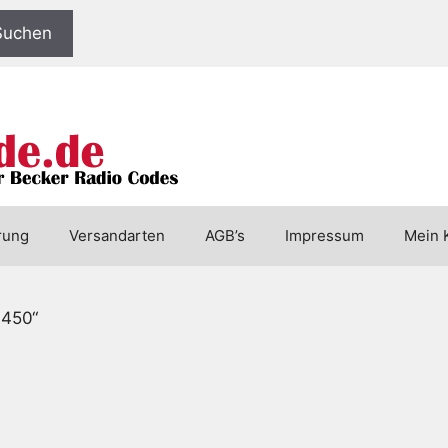
Suchen
rung
Versandarten
AGB’s
Impressum
Mein 
6450“