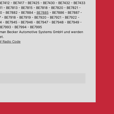
BE7412 - BE7417 - BE7425 - BE7430 - BE7432 - BE7433
1 - BE7813 - BE7815 - BE7818 - BE7820 - BE7821 -
80 - BE7882 - BE7884 -
BE7885
- BE7886 - BE7887 -
 - BE7918 - BE7919 - BE7920 - BE7921 - BE7922 -
4 - BE7945 - BE7946 - BE7947 - BE7948 - BE7949 -
 BE7993 - BE7994 - BE7995
Harman Becker Automotive Systems GmbH und werden
et.
 Radio Code