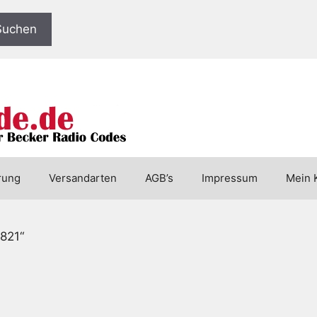
Suchen
rung
Versandarten
AGB’s
Impressum
Mein 
7821“