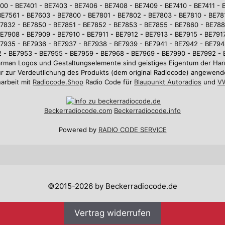
0 - BE7401 - BE7403 - BE7406 - BE7408 - BE7409 - BE7410 - BE7411 - 
BE7561 - BE7603 - BE7800 - BE7801 - BE7802 - BE7803 - BE7810 - BE781
7832 - BE7850 - BE7851 - BE7852 - BE7853 - BE7855 - BE7860 - BE78
E7908 - BE7909 - BE7910 - BE7911 - BE7912 - BE7913 - BE7915 - BE7917
7935 - BE7936 - BE7937 - BE7938 - BE7939 - BE7941 - BE7942 - BE794
 - BE7953 - BE7955 - BE7959 - BE7968 - BE7969 - BE7990 - BE7992 -
arman Logos und Gestaltungselemente sind geistiges Eigentum der 
r zur Verdeutlichung des Produkts (dem original Radiocode) angewend
arbeit mit
Radiocode.Shop
Radio Code für
Blaupunkt Autoradios
und
VW
Beckerradiocode
.com
Beckerradiocode.info
Powered by
RADIO CODE SERVICE
©2015-2026 by Beckerradiocode.de
Vertrag widerrufen