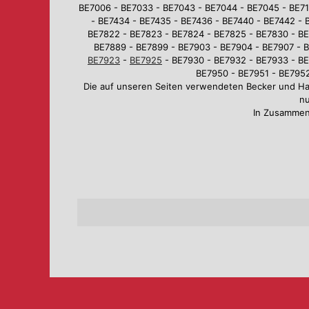
BE7006 - BE7033 - BE7043 - BE7044 - BE7045 - BE710
- BE7434 - BE7435 - BE7436 - BE7440 - BE7442 - 
BE7822 - BE7823 - BE7824 - BE7825 - BE7830 - BE
BE7889 - BE7899 - BE7903 - BE7904 - BE7907 - B
BE7923
-
BE7925
- BE7930 - BE7932 - BE7933 - BE
BE7950 - BE7951 - BE7952
Die auf unseren Seiten verwendeten Becker und H
nu
In Zusammen