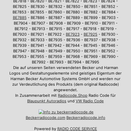
BE7818 - BE7820 - BE7821 - BE7822 - BE7823 - BE7824 -
BE7825 - BE7830 - BE7832 - BE7850 - BE7851 - BE7852 -
BE7853 - BE7855 - BE7860 - BE7880 - BE7882 - BE7884 -
BE7885
- BE7886 - BE7887 - BE7889 - BE7899 - BE7903 -
BE7904 - BE7907 - BE7908 - BE7909 - BE7910 - BE7911 -
BE7912 - BE7913 - BE7915 - BE7917 - BE7918 - BE7919 -
BE7920 - BE7921 - BE7922 -
BE7923
-
BE7925
- BE7930 -
BE7932 - BE7933 - BE7935 - BE7936 - BE7937 - BE7938 -
BE7939 - BE7941 - BE7942 - BE7944 - BE7945 - BE7946 -
BE7947 - BE7948 - BE7949 - BE7950 - BE7951 - BE7952 -
BE7953 - BE7955 - BE7959 - BE7968 - BE7969 - BE7990 -
BE7992 - BE7993 - BE7994 - BE7995
Die auf unseren Seiten verwendeten Becker und Harman
Logos und Gestaltungselemente sind geistiges Eigentum der
Harman Becker Automotive Systems GmbH und werden nur
zur Verdeutlichung des Produkts (dem original Radiocode)
angewendet.
In Zusammenarbeit mit
Radiocode.Shop
Radio Code für
Blaupunkt Autoradios
und
VW Radio Code
Beckerradiocode
.com
Beckerradiocode.info
Powered by
RADIO CODE SERVICE