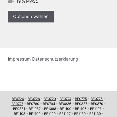
inkl. 19 % MwSt.
Optionen wählen
Impressum
Datenschutzerklärung
BE0726
-
BE0728
-
BE0729
-
BE0774
-
BE0775
-
BE0776
-
BE0777
- BE0780 - BE0794 - BE0836 - BE0837 - BE0879 -
BE0881 - BE1087 - BE1088 - BE1100 - BE1105 - BE1107 -
BE1108 - BE1109 - BE1120 - BE1127 - BE1130 - BE1139 -