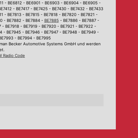
1 - BE6812 - BE6901 - BE6903 - BE6904 - BE6905 -
BE7412 - BE7417 - BE7425 - BE7430 - BE7432 - BE7433
1 - BE7813 - BE7815 - BE7818 - BE7820 - BE7821 -
80 - BE7882 - BE7884 -
BE7885
- BE7886 - BE7887 -
 - BE7918 - BE7919 - BE7920 - BE7921 - BE7922 -
4 - BE7945 - BE7946 - BE7947 - BE7948 - BE7949 -
 BE7993 - BE7994 - BE7995
Harman Becker Automotive Systems GmbH und werden
et.
 Radio Code