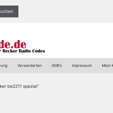
Suchen
rung
Versandarten
AGB’s
Impressum
Mein 
ker be2211 spezial“