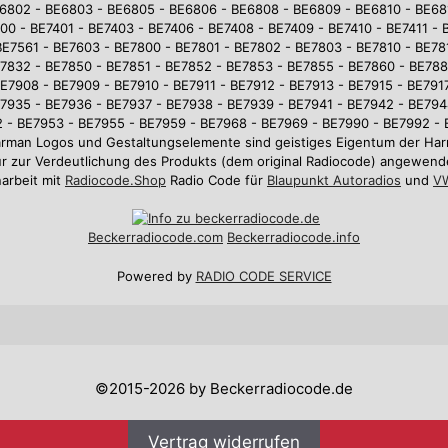
6802 - BE6803 - BE6805 - BE6806 - BE6808 - BE6809 - BE6810 - BE681
0 - BE7401 - BE7403 - BE7406 - BE7408 - BE7409 - BE7410 - BE7411 - 
BE7561 - BE7603 - BE7800 - BE7801 - BE7802 - BE7803 - BE7810 - BE781
7832 - BE7850 - BE7851 - BE7852 - BE7853 - BE7855 - BE7860 - BE78
E7908 - BE7909 - BE7910 - BE7911 - BE7912 - BE7913 - BE7915 - BE7917
7935 - BE7936 - BE7937 - BE7938 - BE7939 - BE7941 - BE7942 - BE794
 - BE7953 - BE7955 - BE7959 - BE7968 - BE7969 - BE7990 - BE7992 -
arman Logos und Gestaltungselemente sind geistiges Eigentum der 
r zur Verdeutlichung des Produkts (dem original Radiocode) angewend
arbeit mit
Radiocode.Shop
Radio Code für
Blaupunkt Autoradios
und
VW
Beckerradiocode
.com
Beckerradiocode.info
Powered by
RADIO CODE SERVICE
©2015-2026 by Beckerradiocode.de
Vertrag widerrufen