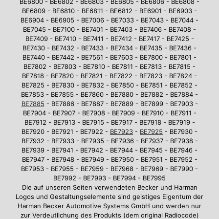
BE6800 - BE6802 - BE6803 - BE6805 - BE6806 - BE6808 -
BE6809 - BE6810 - BE6811 - BE6812 - BE6901 - BE6903 -
BE6904 - BE6905 - BE7006 - BE7033 - BE7043 - BE7044 -
BE7045 - BE7100 - BE7401 - BE7403 - BE7406 - BE7408 -
BE7409 - BE7410 - BE7411 - BE7412 - BE7417 - BE7425 -
BE7430 - BE7432 - BE7433 - BE7434 - BE7435 - BE7436 -
BE7440 - BE7442 - BE7561 - BE7603 - BE7800 - BE7801 -
BE7802 - BE7803 - BE7810 - BE7811 - BE7813 - BE7815 -
BE7818 - BE7820 - BE7821 - BE7822 - BE7823 - BE7824 -
BE7825 - BE7830 - BE7832 - BE7850 - BE7851 - BE7852 -
BE7853 - BE7855 - BE7860 - BE7880 - BE7882 - BE7884 -
BE7885
- BE7886 - BE7887 - BE7889 - BE7899 - BE7903 -
BE7904 - BE7907 - BE7908 - BE7909 - BE7910 - BE7911 -
BE7912 - BE7913 - BE7915 - BE7917 - BE7918 - BE7919 -
BE7920 - BE7921 - BE7922 -
BE7923
-
BE7925
- BE7930 -
BE7932 - BE7933 - BE7935 - BE7936 - BE7937 - BE7938 -
BE7939 - BE7941 - BE7942 - BE7944 - BE7945 - BE7946 -
BE7947 - BE7948 - BE7949 - BE7950 - BE7951 - BE7952 -
BE7953 - BE7955 - BE7959 - BE7968 - BE7969 - BE7990 -
BE7992 - BE7993 - BE7994 - BE7995
Die auf unseren Seiten verwendeten Becker und Harman
Logos und Gestaltungselemente sind geistiges Eigentum der
Harman Becker Automotive Systems GmbH und werden nur
zur Verdeutlichung des Produkts (dem original Radiocode)