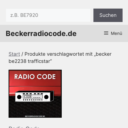
Zum
Inhalt
Suchen
Suchen
springen
Beckerradiocode.de
Menü
Start
/ Produkte verschlagwortet mit „becker
be2238 trafficstar“