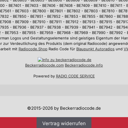
0 - BE7401 - BE7403 - BE7406 - BE7408 - BE7409 - BE7410 - BE7411 - 
BE7561 - BE7603 - BE7800 - BE7801 - BE7802 - BE7803 - BE7810 - BE781
7832 - BE7850 - BE7851 - BE7852 - BE7853 - BE7855 - BE7860 - BE78
E7908 - BE7909 - BE7910 - BE7911 - BE7912 - BE7913 - BE7915 - BE7917
7935 - BE7936 - BE7937 - BE7938 - BE7939 - BE7941 - BE7942 - BE794
 - BE7953 - BE7955 - BE7959 - BE7968 - BE7969 - BE7990 - BE7992 -
arman Logos und Gestaltungselemente sind geistiges Eigentum der 
r zur Verdeutlichung des Produkts (dem original Radiocode) angewend
arbeit mit
Radiocode.Shop
Radio Code für
Blaupunkt Autoradios
und
VW
Beckerradiocode
.com
Beckerradiocode.info
Powered by
RADIO CODE SERVICE
©2015-2026 by Beckerradiocode.de
Vertrag widerrufen