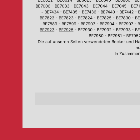
BE7006 - BE7033 - BE7043 - BE7044 - BE7045 - BE710
- BE7434 - BE7435 - BE7436 - BE7440 - BE7442 - 
BE7822 - BE7823 - BE7824 - BE7825 - BE7830 - BE
BE7889 - BE7899 - BE7903 - BE7904 - BE7907 - B
BE7923
-
BE7925
- BE7930 - BE7932 - BE7933 - BE
BE7950 - BE7951 - BE7952
Die auf unseren Seiten verwendeten Becker und H
nu
In Zusammen