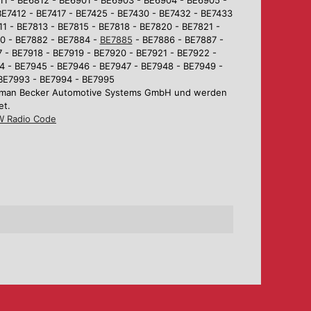
BE7412 - BE7417 - BE7425 - BE7430 - BE7432 - BE7433
1 - BE7813 - BE7815 - BE7818 - BE7820 - BE7821 -
80 - BE7882 - BE7884 -
BE7885
- BE7886 - BE7887 -
 - BE7918 - BE7919 - BE7920 - BE7921 - BE7922 -
4 - BE7945 - BE7946 - BE7947 - BE7948 - BE7949 -
 BE7993 - BE7994 - BE7995
Harman Becker Automotive Systems GmbH und werden
et.
 Radio Code