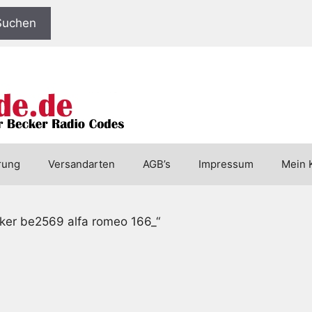
Suchen
rung
Versandarten
AGB’s
Impressum
Mein 
cker be2569 alfa romeo 166_“