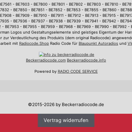
BE7561 - BE7603 - BE7800 - BE7801 - BE7802 - BE7803 - BE7810 - BE781
7832 - BE7850 - BE7851 - BE7852 - BE7853 - BE7855 - BE7860 - BE78
E7908 - BE7909 - BE7910 - BE7911 - BE7912 - BE7913 - BE7915 - BE7917
7935 - BE7936 - BE7937 - BE7938 - BE7939 - BE7941 - BE7942 - BE794
 - BE7953 - BE7955 - BE7959 - BE7968 - BE7969 - BE7990 - BE7992 -
arman Logos und Gestaltungselemente sind geistiges Eigentum der 
r zur Verdeutlichung des Produkts (dem original Radiocode) angewend
arbeit mit
Radiocode.Shop
Radio Code für
Blaupunkt Autoradios
und
VW
Beckerradiocode
.com
Beckerradiocode.info
Powered by
RADIO CODE SERVICE
©2015-2026 by Beckerradiocode.de
Vertrag widerrufen