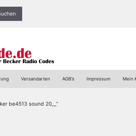
Suchen
rung
Versandarten
AGB’s
Impressum
Mein 
cker be4513 sound 20__“