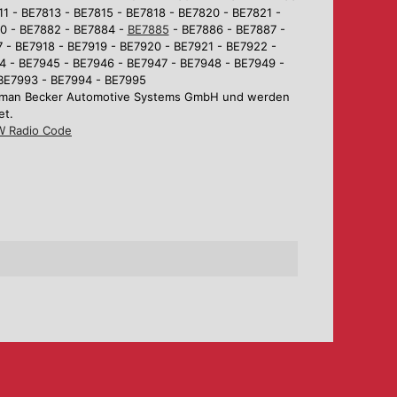
1 - BE7813 - BE7815 - BE7818 - BE7820 - BE7821 -
80 - BE7882 - BE7884 -
BE7885
- BE7886 - BE7887 -
 - BE7918 - BE7919 - BE7920 - BE7921 - BE7922 -
4 - BE7945 - BE7946 - BE7947 - BE7948 - BE7949 -
 BE7993 - BE7994 - BE7995
Harman Becker Automotive Systems GmbH und werden
et.
 Radio Code