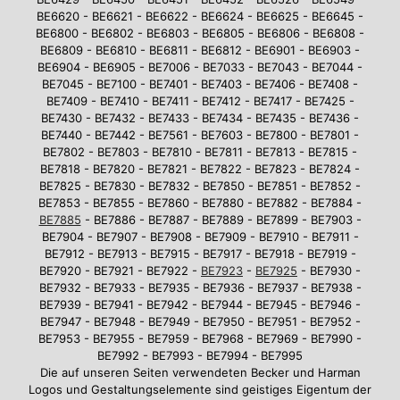
BE6620 - BE6621 - BE6622 - BE6624 - BE6625 - BE6645 -
BE6800 - BE6802 - BE6803 - BE6805 - BE6806 - BE6808 -
BE6809 - BE6810 - BE6811 - BE6812 - BE6901 - BE6903 -
BE6904 - BE6905 - BE7006 - BE7033 - BE7043 - BE7044 -
BE7045 - BE7100 - BE7401 - BE7403 - BE7406 - BE7408 -
BE7409 - BE7410 - BE7411 - BE7412 - BE7417 - BE7425 -
BE7430 - BE7432 - BE7433 - BE7434 - BE7435 - BE7436 -
BE7440 - BE7442 - BE7561 - BE7603 - BE7800 - BE7801 -
BE7802 - BE7803 - BE7810 - BE7811 - BE7813 - BE7815 -
BE7818 - BE7820 - BE7821 - BE7822 - BE7823 - BE7824 -
BE7825 - BE7830 - BE7832 - BE7850 - BE7851 - BE7852 -
BE7853 - BE7855 - BE7860 - BE7880 - BE7882 - BE7884 -
BE7885
- BE7886 - BE7887 - BE7889 - BE7899 - BE7903 -
BE7904 - BE7907 - BE7908 - BE7909 - BE7910 - BE7911 -
BE7912 - BE7913 - BE7915 - BE7917 - BE7918 - BE7919 -
BE7920 - BE7921 - BE7922 -
BE7923
-
BE7925
- BE7930 -
BE7932 - BE7933 - BE7935 - BE7936 - BE7937 - BE7938 -
BE7939 - BE7941 - BE7942 - BE7944 - BE7945 - BE7946 -
BE7947 - BE7948 - BE7949 - BE7950 - BE7951 - BE7952 -
BE7953 - BE7955 - BE7959 - BE7968 - BE7969 - BE7990 -
BE7992 - BE7993 - BE7994 - BE7995
Die auf unseren Seiten verwendeten Becker und Harman
Logos und Gestaltungselemente sind geistiges Eigentum der