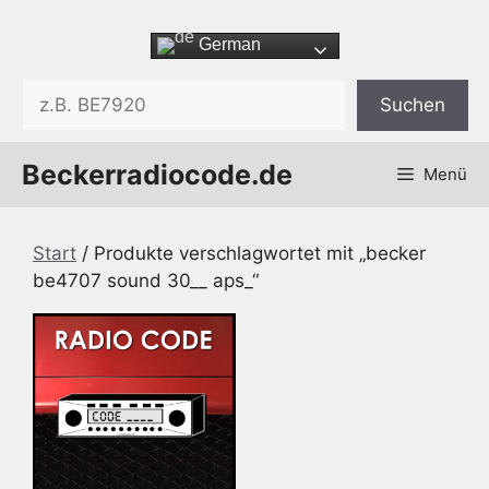
Zum
Inhalt
German
springen
Suchen
Suchen
Beckerradiocode.de
Menü
Start
/ Produkte verschlagwortet mit „becker
be4707 sound 30__ aps_“