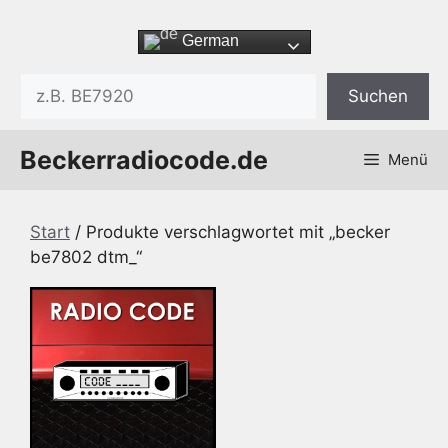
Zum
Inhalt
German
springen
Suchen
Suchen
Beckerradiocode.de
Menü
Start
/ Produkte verschlagwortet mit „becker
be7802 dtm_“