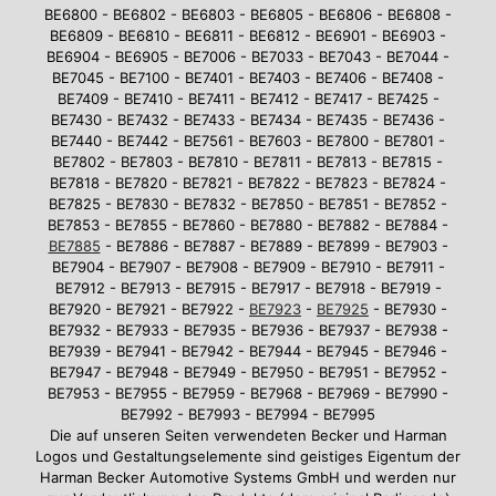
BE6800 - BE6802 - BE6803 - BE6805 - BE6806 - BE6808 -
BE6809 - BE6810 - BE6811 - BE6812 - BE6901 - BE6903 -
BE6904 - BE6905 - BE7006 - BE7033 - BE7043 - BE7044 -
BE7045 - BE7100 - BE7401 - BE7403 - BE7406 - BE7408 -
BE7409 - BE7410 - BE7411 - BE7412 - BE7417 - BE7425 -
BE7430 - BE7432 - BE7433 - BE7434 - BE7435 - BE7436 -
BE7440 - BE7442 - BE7561 - BE7603 - BE7800 - BE7801 -
BE7802 - BE7803 - BE7810 - BE7811 - BE7813 - BE7815 -
BE7818 - BE7820 - BE7821 - BE7822 - BE7823 - BE7824 -
BE7825 - BE7830 - BE7832 - BE7850 - BE7851 - BE7852 -
BE7853 - BE7855 - BE7860 - BE7880 - BE7882 - BE7884 -
BE7885
- BE7886 - BE7887 - BE7889 - BE7899 - BE7903 -
BE7904 - BE7907 - BE7908 - BE7909 - BE7910 - BE7911 -
BE7912 - BE7913 - BE7915 - BE7917 - BE7918 - BE7919 -
BE7920 - BE7921 - BE7922 -
BE7923
-
BE7925
- BE7930 -
BE7932 - BE7933 - BE7935 - BE7936 - BE7937 - BE7938 -
BE7939 - BE7941 - BE7942 - BE7944 - BE7945 - BE7946 -
BE7947 - BE7948 - BE7949 - BE7950 - BE7951 - BE7952 -
BE7953 - BE7955 - BE7959 - BE7968 - BE7969 - BE7990 -
BE7992 - BE7993 - BE7994 - BE7995
Die auf unseren Seiten verwendeten Becker und Harman
Logos und Gestaltungselemente sind geistiges Eigentum der
Harman Becker Automotive Systems GmbH und werden nur