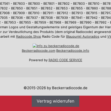
BE7561 - BE7603 - BE7800 - BE7801 - BE7802 - BE7803 - BE7810 - BE781
7832 - BE7850 - BE7851 - BE7852 - BE7853 - BE7855 - BE7860 - BE78
E7908 - BE7909 - BE7910 - BE7911 - BE7912 - BE7913 - BE7915 - BE7917
7935 - BE7936 - BE7937 - BE7938 - BE7939 - BE7941 - BE7942 - BE794
 - BE7953 - BE7955 - BE7959 - BE7968 - BE7969 - BE7990 - BE7992 -
arman Logos und Gestaltungselemente sind geistiges Eigentum der 
r zur Verdeutlichung des Produkts (dem original Radiocode) angewend
arbeit mit
Radiocode.Shop
Radio Code für
Blaupunkt Autoradios
und
VW
Beckerradiocode
.com
Beckerradiocode.info
Powered by
RADIO CODE SERVICE
©2015-2026 by Beckerradiocode.de
Vertrag widerrufen