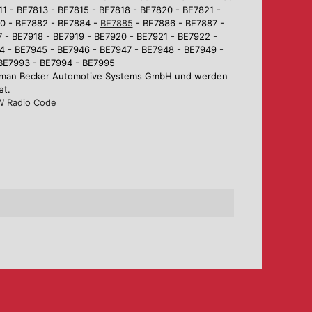
1 - BE7813 - BE7815 - BE7818 - BE7820 - BE7821 -
80 - BE7882 - BE7884 -
BE7885
- BE7886 - BE7887 -
 - BE7918 - BE7919 - BE7920 - BE7921 - BE7922 -
4 - BE7945 - BE7946 - BE7947 - BE7948 - BE7949 -
 BE7993 - BE7994 - BE7995
Harman Becker Automotive Systems GmbH und werden
et.
 Radio Code