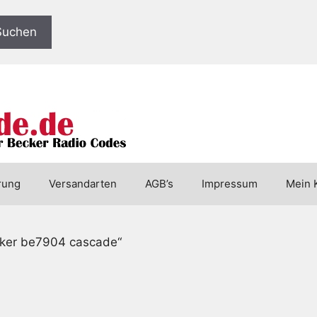
Suchen
rung
Versandarten
AGB’s
Impressum
Mein 
cker be7904 cascade“