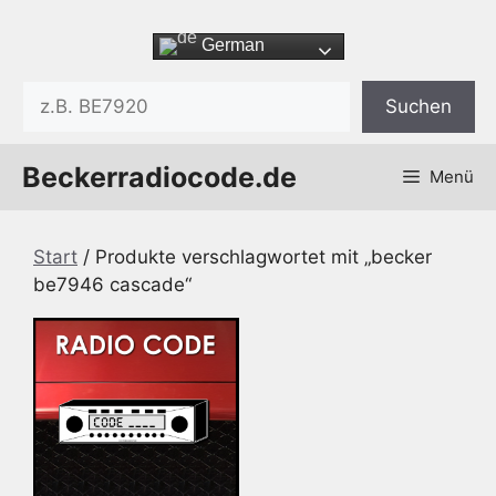
Zum
Inhalt
German
springen
Suchen
Suchen
Beckerradiocode.de
Menü
Start
/ Produkte verschlagwortet mit „becker
be7946 cascade“