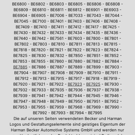
BE6800 - BE6802 - BE6803 - BE6805 - BE6806 - BE6808 -
BE6809 - BE6810 - BE6811 - BE6812 - BE6901 - BE6903 -
BE6904 - BE6905 - BE7006 - BE7033 - BE7043 - BE7044 -
BE7045 - BE7100 - BE7401 - BE7403 - BE7406 - BE7408 -
BE7409 - BE7410 - BE7411 - BE7412 - BE7417 - BE7425 -
BE7430 - BE7432 - BE7433 - BE7434 - BE7435 - BE7436 -
BE7440 - BE7442 - BE7561 - BE7603 - BE7800 - BE7801 -
BE7802 - BE7803 - BE7810 - BE7811 - BE7813 - BE7815 -
BE7818 - BE7820 - BE7821 - BE7822 - BE7823 - BE7824 -
BE7825 - BE7830 - BE7832 - BE7850 - BE7851 - BE7852 -
BE7853 - BE7855 - BE7860 - BE7880 - BE7882 - BE7884 -
BE7885
- BE7886 - BE7887 - BE7889 - BE7899 - BE7903 -
BE7904 - BE7907 - BE7908 - BE7909 - BE7910 - BE7911 -
BE7912 - BE7913 - BE7915 - BE7917 - BE7918 - BE7919 -
BE7920 - BE7921 - BE7922 -
BE7923
-
BE7925
- BE7930 -
BE7932 - BE7933 - BE7935 - BE7936 - BE7937 - BE7938 -
BE7939 - BE7941 - BE7942 - BE7944 - BE7945 - BE7946 -
BE7947 - BE7948 - BE7949 - BE7950 - BE7951 - BE7952 -
BE7953 - BE7955 - BE7959 - BE7968 - BE7969 - BE7990 -
BE7992 - BE7993 - BE7994 - BE7995
Die auf unseren Seiten verwendeten Becker und Harman
Logos und Gestaltungselemente sind geistiges Eigentum der
Harman Becker Automotive Systems GmbH und werden nur