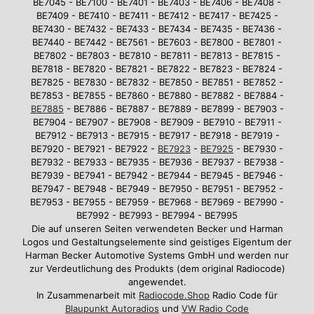
BE7045 - BE7100 - BE7401 - BE7403 - BE7406 - BE7408 -
BE7409 - BE7410 - BE7411 - BE7412 - BE7417 - BE7425 -
BE7430 - BE7432 - BE7433 - BE7434 - BE7435 - BE7436 -
BE7440 - BE7442 - BE7561 - BE7603 - BE7800 - BE7801 -
BE7802 - BE7803 - BE7810 - BE7811 - BE7813 - BE7815 -
BE7818 - BE7820 - BE7821 - BE7822 - BE7823 - BE7824 -
BE7825 - BE7830 - BE7832 - BE7850 - BE7851 - BE7852 -
BE7853 - BE7855 - BE7860 - BE7880 - BE7882 - BE7884 -
BE7885
- BE7886 - BE7887 - BE7889 - BE7899 - BE7903 -
BE7904 - BE7907 - BE7908 - BE7909 - BE7910 - BE7911 -
BE7912 - BE7913 - BE7915 - BE7917 - BE7918 - BE7919 -
BE7920 - BE7921 - BE7922 -
BE7923
-
BE7925
- BE7930 -
BE7932 - BE7933 - BE7935 - BE7936 - BE7937 - BE7938 -
BE7939 - BE7941 - BE7942 - BE7944 - BE7945 - BE7946 -
BE7947 - BE7948 - BE7949 - BE7950 - BE7951 - BE7952 -
BE7953 - BE7955 - BE7959 - BE7968 - BE7969 - BE7990 -
BE7992 - BE7993 - BE7994 - BE7995
Die auf unseren Seiten verwendeten Becker und Harman
Logos und Gestaltungselemente sind geistiges Eigentum der
Harman Becker Automotive Systems GmbH und werden nur
zur Verdeutlichung des Produkts (dem original Radiocode)
angewendet.
In Zusammenarbeit mit
Radiocode.Shop
Radio Code für
Blaupunkt Autoradios
und
VW Radio Code