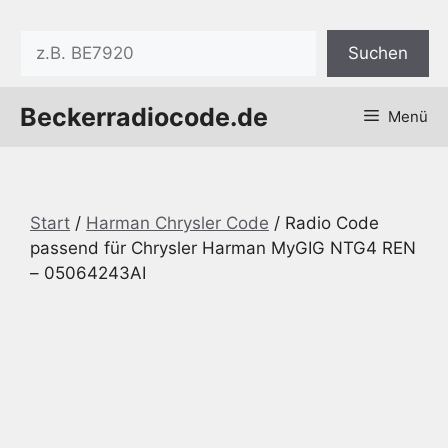
Zum
Inhalt
Suchen
Suchen
springen
Beckerradiocode.de
Menü
Start
/
Harman Chrysler Code
/ Radio Code
passend für Chrysler Harman MyGIG NTG4 REN
– 05064243AI