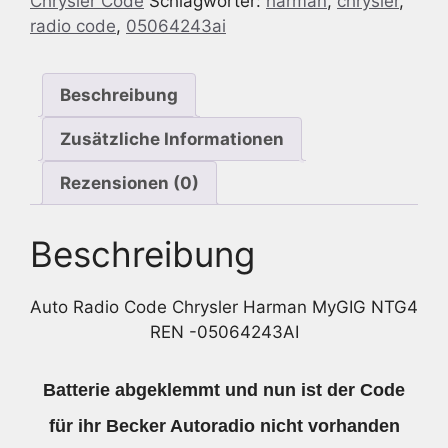
Chrysler Code
Schlagwörter:
harman
,
chrysler
,
MyGIG
radio code
,
05064243ai
NTG4
REN
-
Beschreibung
05064243AI
Menge
Zusätzliche Informationen
Rezensionen (0)
Beschreibung
Auto Radio Code Chrysler Harman MyGIG NTG4
REN -05064243AI
Batterie abgeklemmt und nun ist der Code
für ihr Becker Autoradio nicht vorhanden