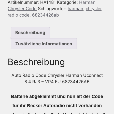
Artikelnummer:
HA1481
Kategorie:
Harman
Chrysler
Chrysler Code
Schlagwörter:
harman
,
chrysler
,
Harman
radio code
,
68234426ab
Uconnect
8.4
RJ3
Beschreibung
-
VP4
Zusätzliche Informationen
EU
68234426AB
Beschreibung
Menge
Auto Radio Code Chrysler Harman Uconnect
8.4 RJ3 – VP4 EU 68234426AB
Batterie abgeklemmt und nun ist der Code
für ihr Becker Autoradio nicht vorhanden