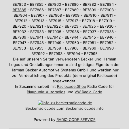
BE7853 - BE7855 - BE7860 - BE7880 - BE7882 - BE7884 -
BE7885
- BE7886 - BE7887 - BE7889 - BE7899 - BE7903 -
BE7904 - BE7907 - BE7908 - BE7909 - BE7910 - BE7911 -
BE7912 - BE7913 - BE7915 - BE7917 - BE7918 - BE7919 -
BE7920 - BE7921 - BE7922 -
BE7923
-
BE7925
- BE7930 -
BE7932 - BE7933 - BE7935 - BE7936 - BE7937 - BE7938 -
BE7939 - BE7941 - BE7942 - BE7944 - BE7945 - BE7946 -
BE7947 - BE7948 - BE7949 - BE7950 - BE7951 - BE7952 -
BE7953 - BE7955 - BE7959 - BE7968 - BE7969 - BE7990 -
BE7992 - BE7993 - BE7994 - BE7995
Die auf unseren Seiten verwendeten Becker und Harman
Logos und Gestaltungselemente sind geistiges Eigentum der
Harman Becker Automotive Systems GmbH und werden nur
zur Verdeutlichung des Produkts (dem original Radiocode)
angewendet.
In Zusammenarbeit mit
Radiocode.Shop
Radio Code für
Blaupunkt Autoradios
und
VW Radio Code
Beckerradiocode
.com
Beckerradiocode.info
Powered by
RADIO CODE SERVICE