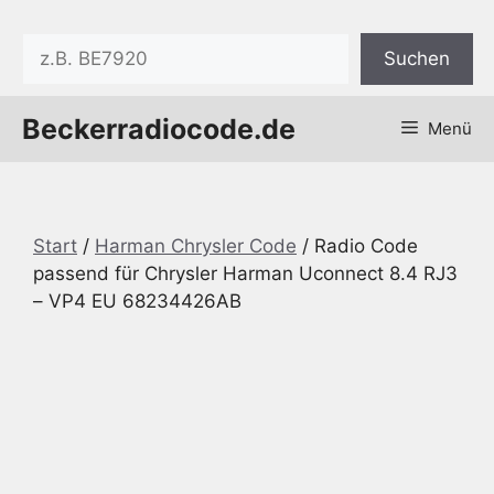
Zum
Inhalt
Suchen
Suchen
springen
Beckerradiocode.de
Menü
Start
/
Harman Chrysler Code
/ Radio Code
passend für Chrysler Harman Uconnect 8.4 RJ3
– VP4 EU 68234426AB