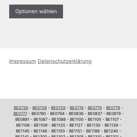
Optionen wählen
Impressum
Datenschutzerklärung
BE0726
-
BE0728
-
BE0729
-
BE0774
-
BE0775
-
BE0776
-
BE0777
- BE0780 - BE0794 - BE0836 - BE0837 - BE0879 -
BE0881 - BE1087 - BE1088 - BE1100 - BE1105 - BE1107 -
BE1108 - BE1109 - BE1120 - BE1127 - BE1130 - BE1139 -
BE1145 - BE1146 - BE1150 - BE1151 - BE1188 - BE1240 -
BE1241 - BE1300 - BE1302 - BE1305 - BE1310 - BE1311 -