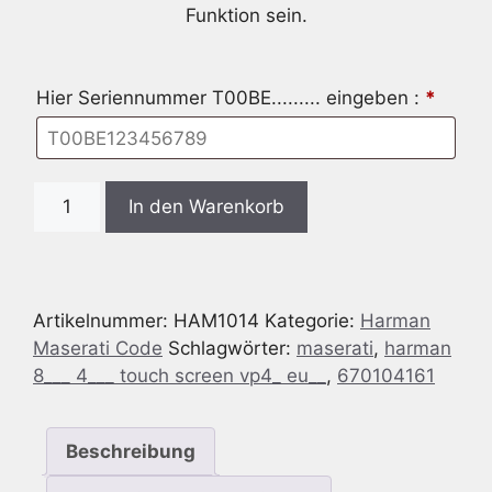
Funktion sein.
Hier Seriennummer T00BE......... eingeben :
*
Radio
In den Warenkorb
Code
passend
für
Maserati
Artikelnummer:
HAM1014
Kategorie:
Harman
Harman
Maserati Code
Schlagwörter:
maserati
,
harman
8.4
8___ 4___ touch screen vp4_ eu__
,
670104161
TOUCH
SCREEN
VP4
Beschreibung
EU