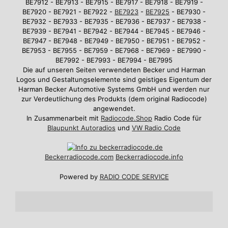
BE7912 - BE7913 - BE7915 - BE7917 - BE7918 - BE7919 -
BE7920 - BE7921 - BE7922 -
BE7923
-
BE7925
- BE7930 -
BE7932 - BE7933 - BE7935 - BE7936 - BE7937 - BE7938 -
BE7939 - BE7941 - BE7942 - BE7944 - BE7945 - BE7946 -
BE7947 - BE7948 - BE7949 - BE7950 - BE7951 - BE7952 -
BE7953 - BE7955 - BE7959 - BE7968 - BE7969 - BE7990 -
BE7992 - BE7993 - BE7994 - BE7995
Die auf unseren Seiten verwendeten Becker und Harman
Logos und Gestaltungselemente sind geistiges Eigentum der
Harman Becker Automotive Systems GmbH und werden nur
zur Verdeutlichung des Produkts (dem original Radiocode)
angewendet.
In Zusammenarbeit mit
Radiocode.Shop
Radio Code für
Blaupunkt Autoradios
und
VW Radio Code
Beckerradiocode
.com
Beckerradiocode.info
Powered by
RADIO CODE SERVICE