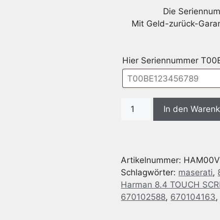
Die Seriennum
Mit Geld-zurück-Garan
Hier Seriennummer T00BE.
Radio
In den Waren
Code
Maserati
Harman
8.4
Artikelnummer:
HAM00
TOUCH
Schlagwörter:
maserati
,
SCREEN
Harman 8.4 TOUCH SC
VP4
670102588
,
670104163
ROW
Menge