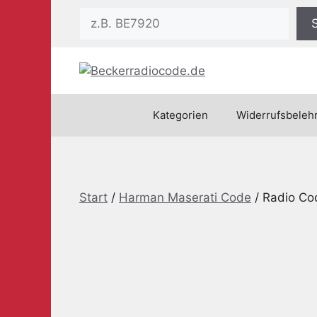
Zum
Suchen
Inhalt
springen
Kategorien
Widerrufsbeleh
Start
/
Harman Maserati Code
/ Radio C