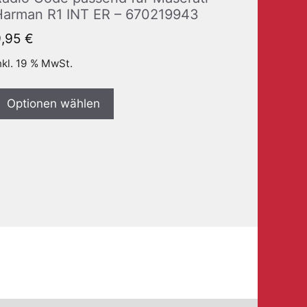
Harman R1 INT ER – 670219943
9,95
€
nkl. 19 % MwSt.
Optionen wählen