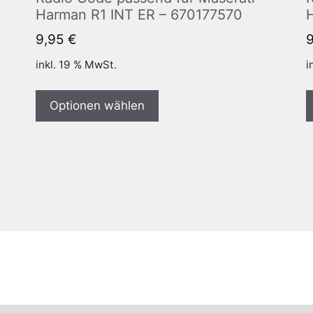
Harman R1 INT ER – 670177570
9,95
€
inkl. 19 % MwSt.
i
Optionen wählen