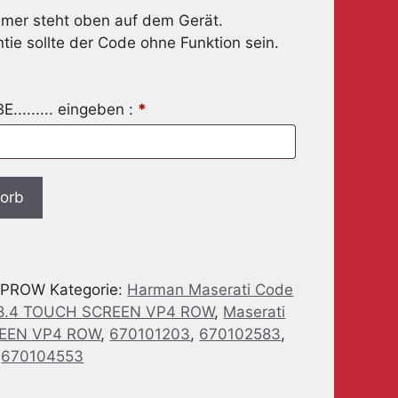
mer steht oben auf dem Gerät.
tie sollte der Code ohne Funktion sein.
........ eingeben :
*
korb
VPROW
Kategorie:
Harman Maserati Code
8.4 TOUCH SCREEN VP4 ROW
,
Maserati
REEN VP4 ROW
,
670101203
,
670102583
,
,
670104553