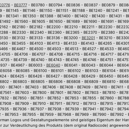
E0776
-
BE0777
- BE0780 - BE0794 - BE0836 - BE0837 - BE0879 - BE0881
9 - BE1145 - BE1146 - BE1150 - BE1151 - BE1188 - BE1240 - BE1241 - BE
9 - BE1341 - BE1350 - BE1388 - BE1400 - BE1402 - BE1430 - BE1431 - 
E1492 - BE1560 - BE1605 - BE1650 - BE1689 - BE1690 - BE1691 - BE169
2162 - BE2180 - BE2182 - BE2200 - BE2210 - BE2211 - BE2230 - BE223
2288 - BE2330 - BE2340 - BE2360 - BE2365 - BE2370 - BE2380 - BE242
3130 - BE3132 - BE3133 - BE3136 - BE3200 -
BE3201
- BE3210 - BE3300
450 - BE3455 - BE4103 - BE4113 - BE4133 - BE4143 - BE4265 - BE4301
4466 - BE4467 - BE4500 - BE4503 - BE4513 - BE4527 - BE4533 - BE46
E4705 - BE4706 - BE4707 - BE4708 - BE4715 - BE4716 - BE4717 - BE471
4735 - BE4739 - BE4740 - BE4743 - BE4745 - BE4746 - BE4751 - BE475
937 - BE4967 - BE6003 -
BE6040
- BE6041 - BE6043 - BE6044 - BE604
E6058 - BE6085 - BE6100 - BE6101 - BE6102 - BE6103 - BE6104 - BE610
6424 - BE6425 - BE6426 - BE6427 - BE6428 - BE6429 - BE6450 - BE645
6802 - BE6803 - BE6805 - BE6806 - BE6808 - BE6809 - BE6810 - BE681
0 - BE7401 - BE7403 - BE7406 - BE7408 - BE7409 - BE7410 - BE7411 - 
BE7561 - BE7603 - BE7800 - BE7801 - BE7802 - BE7803 - BE7810 - BE781
7832 - BE7850 - BE7851 - BE7852 - BE7853 - BE7855 - BE7860 - BE78
E7908 - BE7909 - BE7910 - BE7911 - BE7912 - BE7913 - BE7915 - BE7917
7935 - BE7936 - BE7937 - BE7938 - BE7939 - BE7941 - BE7942 - BE794
 - BE7953 - BE7955 - BE7959 - BE7968 - BE7969 - BE7990 - BE7992 -
arman Logos und Gestaltungselemente sind geistiges Eigentum der 
r zur Verdeutlichung des Produkts (dem original Radiocode) angewend