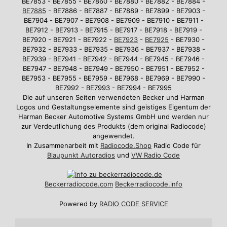
BE7853 - BE7855 - BE7860 - BE7880 - BE7882 - BE7884 -
BE7885
- BE7886 - BE7887 - BE7889 - BE7899 - BE7903 -
BE7904 - BE7907 - BE7908 - BE7909 - BE7910 - BE7911 -
BE7912 - BE7913 - BE7915 - BE7917 - BE7918 - BE7919 -
BE7920 - BE7921 - BE7922 -
BE7923
-
BE7925
- BE7930 -
BE7932 - BE7933 - BE7935 - BE7936 - BE7937 - BE7938 -
BE7939 - BE7941 - BE7942 - BE7944 - BE7945 - BE7946 -
BE7947 - BE7948 - BE7949 - BE7950 - BE7951 - BE7952 -
BE7953 - BE7955 - BE7959 - BE7968 - BE7969 - BE7990 -
BE7992 - BE7993 - BE7994 - BE7995
Die auf unseren Seiten verwendeten Becker und Harman
Logos und Gestaltungselemente sind geistiges Eigentum der
Harman Becker Automotive Systems GmbH und werden nur
zur Verdeutlichung des Produkts (dem original Radiocode)
angewendet.
In Zusammenarbeit mit
Radiocode.Shop
Radio Code für
Blaupunkt Autoradios
und
VW Radio Code
Beckerradiocode
.com
Beckerradiocode.info
Powered by
RADIO CODE SERVICE