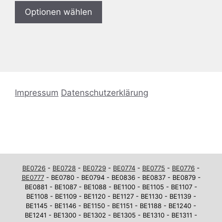
Optionen wählen
Impressum
Datenschutzerklärung
BE0726
-
BE0728
-
BE0729
-
BE0774
-
BE0775
-
BE0776
-
BE0777
- BE0780 - BE0794 - BE0836 - BE0837 - BE0879 -
BE0881 - BE1087 - BE1088 - BE1100 - BE1105 - BE1107 -
BE1108 - BE1109 - BE1120 - BE1127 - BE1130 - BE1139 -
BE1145 - BE1146 - BE1150 - BE1151 - BE1188 - BE1240 -
BE1241 - BE1300 - BE1302 - BE1305 - BE1310 - BE1311 -