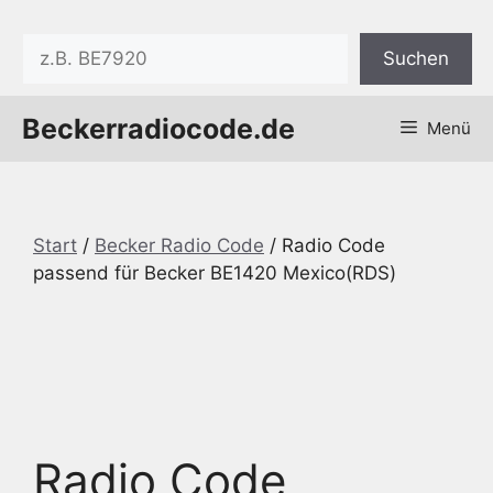
Zum
Inhalt
Suchen
Suchen
springen
Beckerradiocode.de
Menü
Start
/
Becker Radio Code
/ Radio Code
passend für Becker BE1420 Mexico(RDS)
Radio Code