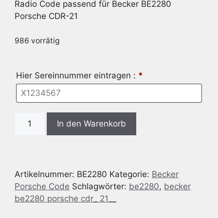
Radio Code passend für Becker BE2280
Porsche CDR-21
986 vorrätig
Hier Sereinnummer eintragen :
*
Radio
In den Warenkorb
Code
passend
für
Becker
Artikelnummer:
BE2280
Kategorie:
Becker
BE2280
Porsche Code
Schlagwörter:
be2280
,
becker
Porsche
be2280 porsche cdr_ 21__
CDR-
21