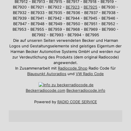
BE7912 - BE7913 - BE7915 - BE7917 - BE7918 - BE7919 -
BE7920 - BE7921 - BE7922 -
BE7923
-
BE7925
- BE7930 -
BE7932 - BE7933 - BE7935 - BE7936 - BE7937 - BE7938 -
BE7939 - BE7941 - BE7942 - BE7944 - BE7945 - BE7946 -
BE7947 - BE7948 - BE7949 - BE7950 - BE7951 - BE7952 -
BE7953 - BE7955 - BE7959 - BE7968 - BE7969 - BE7990 -
BE7992 - BE7993 - BE7994 - BE7995
Die auf unseren Seiten verwendeten Becker und Harman
Logos und Gestaltungselemente sind geistiges Eigentum der
Harman Becker Automotive Systems GmbH und werden nur
zur Verdeutlichung des Produkts (dem original Radiocode)
angewendet.
In Zusammenarbeit mit
Radiocode.Shop
Radio Code für
Blaupunkt Autoradios
und
VW Radio Code
Beckerradiocode
.com
Beckerradiocode.info
Powered by
RADIO CODE SERVICE