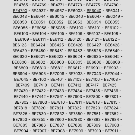
BE4765 - BE4769 - BE4771 - BE4773 - BE4775 - BE4780 -
BE4790
- BE4937 - BE4967 - BE6003 -
BE6040
- BE6041 -
BE6043 - BE6044 - BE6045 - BE6046 - BE6047 - BE6049 -
BE6050 - BE6051 - BE6052 - BE6053 -
BE6054
- BE6055 -
BE6056 - BE6058 - BE6085 - BE6100 - BE6101 - BE6102 -
BE6103 - BE6104 - BE6105 - BE6106 - BE6107 - BE6108 -
BE6109 - BE6111 - BE6112 - BE6120 - BE6121 - BE6122 -
BE6123 - BE6424 - BE6425 - BE6426 - BE6427 - BE6428 -
BE6429 - BE6450 - BE6451 - BE6452 - BE6526 - BE6549 -
BE6620 - BE6621 - BE6622 - BE6624 - BE6625 - BE6645 -
BE6800 - BE6802 - BE6803 - BE6805 - BE6806 - BE6808 -
BE6809 - BE6810 - BE6811 - BE6812 - BE6901 - BE6903 -
BE6904 - BE6905 - BE7006 - BE7033 - BE7043 - BE7044 -
BE7045 - BE7100 - BE7401 - BE7403 - BE7406 - BE7408 -
BE7409 - BE7410 - BE7411 - BE7412 - BE7417 - BE7425 -
BE7430 - BE7432 - BE7433 - BE7434 - BE7435 - BE7436 -
BE7440 - BE7442 - BE7561 - BE7603 - BE7800 - BE7801 -
BE7802 - BE7803 - BE7810 - BE7811 - BE7813 - BE7815 -
BE7818 - BE7820 - BE7821 - BE7822 - BE7823 - BE7824 -
BE7825 - BE7830 - BE7832 - BE7850 - BE7851 - BE7852 -
BE7853 - BE7855 - BE7860 - BE7880 - BE7882 - BE7884 -
BE7885
- BE7886 - BE7887 - BE7889 - BE7899 - BE7903 -
BE7904 - BE7907 - BE7908 - BE7909 - BE7910 - BE7911 -