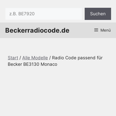
Zum
Inhalt
Suchen
Suchen
springen
Beckerradiocode.de
Menü
Start
/
Alle Modelle
/ Radio Code passend für
Becker BE3130 Monaco