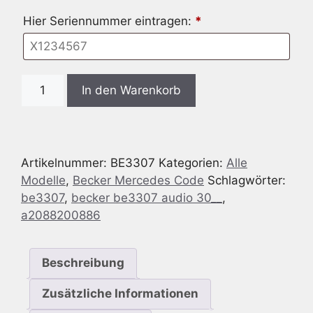
Hier Seriennummer eintragen:
*
Radio
In den Warenkorb
Code
passend
für
Becker
Artikelnummer:
BE3307
Kategorien:
Alle
BE3307
Modelle
,
Becker Mercedes Code
Schlagwörter:
Audio
be3307
,
becker be3307 audio 30__
,
30
a2088200886
Menge
Beschreibung
Zusätzliche Informationen