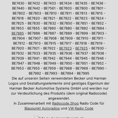
BE7430 - BE7432 - BE7433 - BE7434 - BE7435 - BE7436 -
BE7440 - BE7442 - BE7561 - BE7603 - BE7800 - BE7801 -
BE7802 - BE7803 - BE7810 - BE7811 - BE7813 - BE7815 -
BE7818 - BE7820 - BE7821 - BE7822 - BE7823 - BE7824 -
BE7825 - BE7830 - BE7832 - BE7850 - BE7851 - BE7852 -
BE7853 - BE7855 - BE7860 - BE7880 - BE7882 - BE7884 -
BE7885
- BE7886 - BE7887 - BE7889 - BE7899 - BE7903 -
BE7904 - BE7907 - BE7908 - BE7909 - BE7910 - BE7911 -
BE7912 - BE7913 - BE7915 - BE7917 - BE7918 - BE7919 -
BE7920 - BE7921 - BE7922 -
BE7923
-
BE7925
- BE7930 -
BE7932 - BE7933 - BE7935 - BE7936 - BE7937 - BE7938 -
BE7939 - BE7941 - BE7942 - BE7944 - BE7945 - BE7946 -
BE7947 - BE7948 - BE7949 - BE7950 - BE7951 - BE7952 -
BE7953 - BE7955 - BE7959 - BE7968 - BE7969 - BE7990 -
BE7992 - BE7993 - BE7994 - BE7995
Die auf unseren Seiten verwendeten Becker und Harman
Logos und Gestaltungselemente sind geistiges Eigentum der
Harman Becker Automotive Systems GmbH und werden nur
zur Verdeutlichung des Produkts (dem original Radiocode)
angewendet.
In Zusammenarbeit mit
Radiocode.Shop
Radio Code für
Blaupunkt Autoradios
und
VW Radio Code