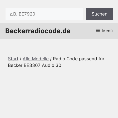
Zum
Inhalt
Suchen
Suchen
springen
Beckerradiocode.de
Menü
Start
/
Alle Modelle
/ Radio Code passend für
Becker BE3307 Audio 30