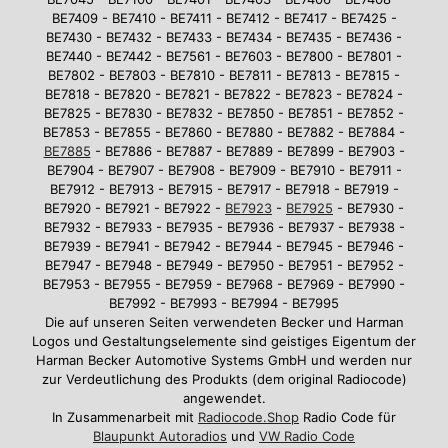
BE7409 - BE7410 - BE7411 - BE7412 - BE7417 - BE7425 -
BE7430 - BE7432 - BE7433 - BE7434 - BE7435 - BE7436 -
BE7440 - BE7442 - BE7561 - BE7603 - BE7800 - BE7801 -
BE7802 - BE7803 - BE7810 - BE7811 - BE7813 - BE7815 -
BE7818 - BE7820 - BE7821 - BE7822 - BE7823 - BE7824 -
BE7825 - BE7830 - BE7832 - BE7850 - BE7851 - BE7852 -
BE7853 - BE7855 - BE7860 - BE7880 - BE7882 - BE7884 -
BE7885
- BE7886 - BE7887 - BE7889 - BE7899 - BE7903 -
BE7904 - BE7907 - BE7908 - BE7909 - BE7910 - BE7911 -
BE7912 - BE7913 - BE7915 - BE7917 - BE7918 - BE7919 -
BE7920 - BE7921 - BE7922 -
BE7923
-
BE7925
- BE7930 -
BE7932 - BE7933 - BE7935 - BE7936 - BE7937 - BE7938 -
BE7939 - BE7941 - BE7942 - BE7944 - BE7945 - BE7946 -
BE7947 - BE7948 - BE7949 - BE7950 - BE7951 - BE7952 -
BE7953 - BE7955 - BE7959 - BE7968 - BE7969 - BE7990 -
BE7992 - BE7993 - BE7994 - BE7995
Die auf unseren Seiten verwendeten Becker und Harman
Logos und Gestaltungselemente sind geistiges Eigentum der
Harman Becker Automotive Systems GmbH und werden nur
zur Verdeutlichung des Produkts (dem original Radiocode)
angewendet.
In Zusammenarbeit mit
Radiocode.Shop
Radio Code für
Blaupunkt Autoradios
und
VW Radio Code