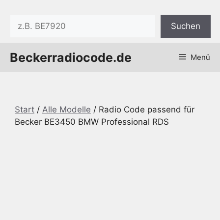
Zum
Inhalt
Suchen
Suchen
springen
Beckerradiocode.de
Menü
Start
/
Alle Modelle
/ Radio Code passend für
Becker BE3450 BMW Professional RDS