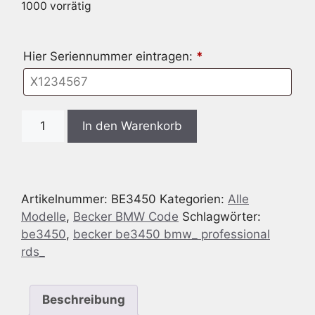
1000 vorrätig
Hier Seriennummer eintragen:
*
Radio
In den Warenkorb
Code
passend
für
Becker
Artikelnummer:
BE3450
Kategorien:
Alle
BE3450
Modelle
,
Becker BMW Code
Schlagwörter:
BMW
be3450
,
becker be3450 bmw_ professional
Professional
rds_
RDS
Menge
Beschreibung