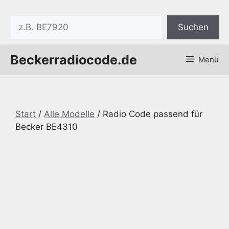
Zum
Inhalt
Suchen
Suchen
springen
Beckerradiocode.de
Menü
Start
/
Alle Modelle
/ Radio Code passend für
Becker BE4310