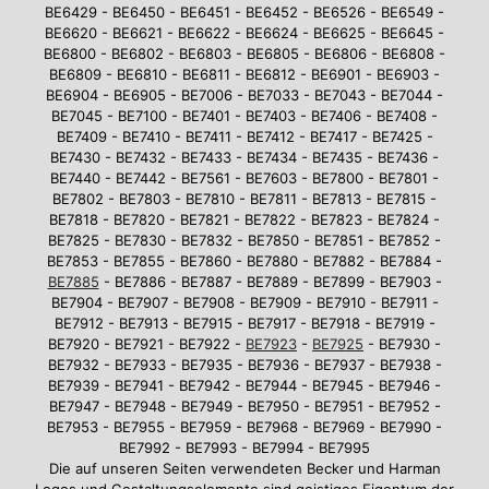
BE6429 - BE6450 - BE6451 - BE6452 - BE6526 - BE6549 -
BE6620 - BE6621 - BE6622 - BE6624 - BE6625 - BE6645 -
BE6800 - BE6802 - BE6803 - BE6805 - BE6806 - BE6808 -
BE6809 - BE6810 - BE6811 - BE6812 - BE6901 - BE6903 -
BE6904 - BE6905 - BE7006 - BE7033 - BE7043 - BE7044 -
BE7045 - BE7100 - BE7401 - BE7403 - BE7406 - BE7408 -
BE7409 - BE7410 - BE7411 - BE7412 - BE7417 - BE7425 -
BE7430 - BE7432 - BE7433 - BE7434 - BE7435 - BE7436 -
BE7440 - BE7442 - BE7561 - BE7603 - BE7800 - BE7801 -
BE7802 - BE7803 - BE7810 - BE7811 - BE7813 - BE7815 -
BE7818 - BE7820 - BE7821 - BE7822 - BE7823 - BE7824 -
BE7825 - BE7830 - BE7832 - BE7850 - BE7851 - BE7852 -
BE7853 - BE7855 - BE7860 - BE7880 - BE7882 - BE7884 -
BE7885
- BE7886 - BE7887 - BE7889 - BE7899 - BE7903 -
BE7904 - BE7907 - BE7908 - BE7909 - BE7910 - BE7911 -
BE7912 - BE7913 - BE7915 - BE7917 - BE7918 - BE7919 -
BE7920 - BE7921 - BE7922 -
BE7923
-
BE7925
- BE7930 -
BE7932 - BE7933 - BE7935 - BE7936 - BE7937 - BE7938 -
BE7939 - BE7941 - BE7942 - BE7944 - BE7945 - BE7946 -
BE7947 - BE7948 - BE7949 - BE7950 - BE7951 - BE7952 -
BE7953 - BE7955 - BE7959 - BE7968 - BE7969 - BE7990 -
BE7992 - BE7993 - BE7994 - BE7995
Die auf unseren Seiten verwendeten Becker und Harman
Logos und Gestaltungselemente sind geistiges Eigentum der