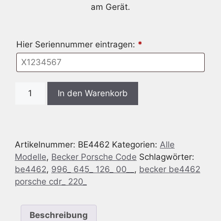
am Gerät.
Hier Seriennummer eintragen:
*
Radio
In den Warenkorb
Code
passend
für
Becker
Artikelnummer:
BE4462
Kategorien:
Alle
BE4462
Modelle
,
Becker Porsche Code
Schlagwörter:
Porsche
be4462
,
996_ 645_ 126_ 00__
,
becker be4462
CDR-
porsche cdr_ 220_
220
996.645.126.00
Menge
Beschreibung