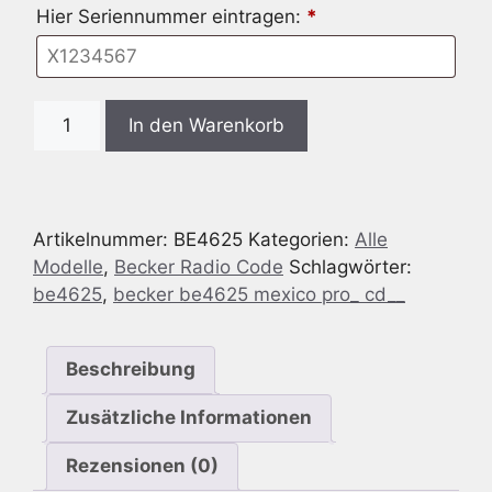
Hier Seriennummer eintragen:
*
Radio
In den Warenkorb
Code
passend
für
Becker
Artikelnummer:
BE4625
Kategorien:
Alle
BE4625
Modelle
,
Becker Radio Code
Schlagwörter:
Mexico
be4625
,
becker be4625 mexico pro_ cd__
Pro
CD
Menge
Beschreibung
Zusätzliche Informationen
Rezensionen (0)