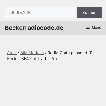
Zum
Inhalt
Suchen
Suchen
springen
Beckerradiocode.de
Menü
Start
/
Alle Modelle
/ Radio Code passend für
Becker BE4724 Traffic Pro