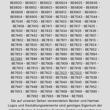
BE6620 - BE6621 - BE6622 - BE6624 - BE6625 - BE6645 -
BE6800 - BE6802 - BE6803 - BE6805 - BE6806 - BE6808 -
BE6809 - BE6810 - BE6811 - BE6812 - BE6901 - BE6903 -
BE6904 - BE6905 - BE7006 - BE7033 - BE7043 - BE7044 -
BE7045 - BE7100 - BE7401 - BE7403 - BE7406 - BE7408 -
BE7409 - BE7410 - BE7411 - BE7412 - BE7417 - BE7425 -
BE7430 - BE7432 - BE7433 - BE7434 - BE7435 - BE7436 -
BE7440 - BE7442 - BE7561 - BE7603 - BE7800 - BE7801 -
BE7802 - BE7803 - BE7810 - BE7811 - BE7813 - BE7815 -
BE7818 - BE7820 - BE7821 - BE7822 - BE7823 - BE7824 -
BE7825 - BE7830 - BE7832 - BE7850 - BE7851 - BE7852 -
BE7853 - BE7855 - BE7860 - BE7880 - BE7882 - BE7884 -
BE7885
- BE7886 - BE7887 - BE7889 - BE7899 - BE7903 -
BE7904 - BE7907 - BE7908 - BE7909 - BE7910 - BE7911 -
BE7912 - BE7913 - BE7915 - BE7917 - BE7918 - BE7919 -
BE7920 - BE7921 - BE7922 -
BE7923
-
BE7925
- BE7930 -
BE7932 - BE7933 - BE7935 - BE7936 - BE7937 - BE7938 -
BE7939 - BE7941 - BE7942 - BE7944 - BE7945 - BE7946 -
BE7947 - BE7948 - BE7949 - BE7950 - BE7951 - BE7952 -
BE7953 - BE7955 - BE7959 - BE7968 - BE7969 - BE7990 -
BE7992 - BE7993 - BE7994 - BE7995
Die auf unseren Seiten verwendeten Becker und Harman
Logos und Gestaltungselemente sind geistiges Eigentum der