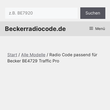
Zum
Inhalt
Suchen
Suchen
springen
Beckerradiocode.de
Menü
Start
/
Alle Modelle
/ Radio Code passend für
Becker BE4729 Traffic Pro