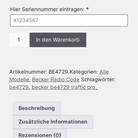
Hier Seriennummer eintragen:
*
Radio
In den Warenkorb
Code
passend
für
Becker
Artikelnummer:
BE4729
Kategorien:
Alle
BE4729
Modelle
,
Becker Radio Code
Schlagwörter:
Traffic
be4729
,
becker be4729 traffic pro_
Pro
Menge
Beschreibung
Zusätzliche Informationen
Rezensionen (0)