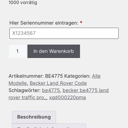
1000 vorrätig
Hier Seriennummer eintragen:
*
Radio
In den Warenkorb
Code
passend
für
Artikelnummer:
BE4775
Kategorien:
Alle
Becker
Modelle
,
Becker Land Rover Code
BE4775
Schlagwörter:
be4775
,
becker be4775 land
Land
rover traffic pro_
,
xqd000220pma
Rover
Traffic
Pro
Beschreibung
Menge