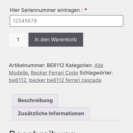
Hier Seriennummer eintragen :
*
Radio
In den Warenkorb
Code
passend
für
Artikelnummer:
BE6112
Kategorien:
Alle
Becker
Modelle
,
Becker Ferrari Code
Schlagwörter:
BE6112
be6112
,
becker be6112 ferrari cascade
Ferrari
Cascade
Menge
Beschreibung
Zusätzliche Informationen