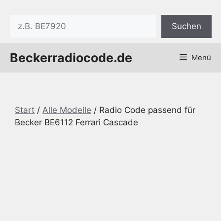
Zum
Inhalt
Suchen
Suchen
springen
Beckerradiocode.de
Menü
Start
/
Alle Modelle
/ Radio Code passend für
Becker BE6112 Ferrari Cascade