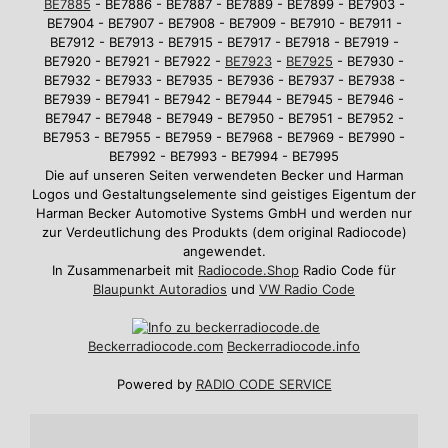
BE7885
- BE7886 - BE7887 - BE7889 - BE7899 - BE7903 -
BE7904 - BE7907 - BE7908 - BE7909 - BE7910 - BE7911 -
BE7912 - BE7913 - BE7915 - BE7917 - BE7918 - BE7919 -
BE7920 - BE7921 - BE7922 -
BE7923
-
BE7925
- BE7930 -
BE7932 - BE7933 - BE7935 - BE7936 - BE7937 - BE7938 -
BE7939 - BE7941 - BE7942 - BE7944 - BE7945 - BE7946 -
BE7947 - BE7948 - BE7949 - BE7950 - BE7951 - BE7952 -
BE7953 - BE7955 - BE7959 - BE7968 - BE7969 - BE7990 -
BE7992 - BE7993 - BE7994 - BE7995
Die auf unseren Seiten verwendeten Becker und Harman
Logos und Gestaltungselemente sind geistiges Eigentum der
Harman Becker Automotive Systems GmbH und werden nur
zur Verdeutlichung des Produkts (dem original Radiocode)
angewendet.
In Zusammenarbeit mit
Radiocode.Shop
Radio Code für
Blaupunkt Autoradios
und
VW Radio Code
Beckerradiocode
.com
Beckerradiocode.info
Powered by
RADIO CODE SERVICE