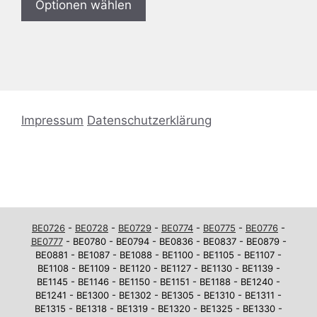
Optionen wählen
Impressum
Datenschutzerklärung
BE0726
-
BE0728
-
BE0729
-
BE0774
-
BE0775
-
BE0776
-
BE0777
- BE0780 - BE0794 - BE0836 - BE0837 - BE0879 -
BE0881 - BE1087 - BE1088 - BE1100 - BE1105 - BE1107 -
BE1108 - BE1109 - BE1120 - BE1127 - BE1130 - BE1139 -
BE1145 - BE1146 - BE1150 - BE1151 - BE1188 - BE1240 -
BE1241 - BE1300 - BE1302 - BE1305 - BE1310 - BE1311 -
BE1315 - BE1318 - BE1319 - BE1320 - BE1325 - BE1330 -