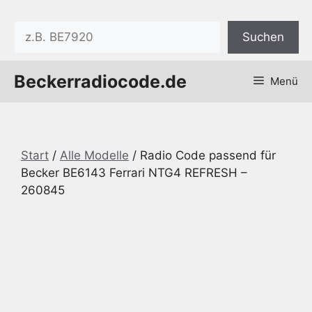
Zum
Inhalt
Suchen
Suchen
springen
Beckerradiocode.de
Menü
Start
/
Alle Modelle
/ Radio Code passend für
Becker BE6143 Ferrari NTG4 REFRESH –
260845