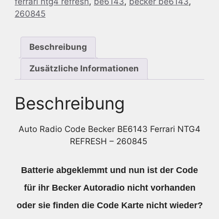
ferrari ntg4 refresh
,
be6143
,
becker be6143
,
NTG4
260845
REFRESH
-
260845
Beschreibung
Menge
Zusätzliche Informationen
Beschreibung
Auto Radio Code Becker BE6143 Ferrari NTG4
REFRESH – 260845
Batterie abgeklemmt und nun ist der Code
für ihr Becker Autoradio nicht vorhanden
oder sie finden die Code Karte nicht wieder?