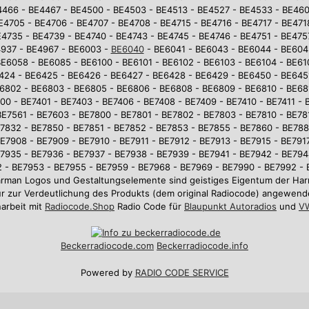
4466 - BE4467 - BE4500 - BE4503 - BE4513 - BE4527 - BE4533 - BE46
E4705 - BE4706 - BE4707 - BE4708 - BE4715 - BE4716 - BE4717 - BE471
4735 - BE4739 - BE4740 - BE4743 - BE4745 - BE4746 - BE4751 - BE475
937 - BE4967 - BE6003 -
BE6040
- BE6041 - BE6043 - BE6044 - BE604
E6058 - BE6085 - BE6100 - BE6101 - BE6102 - BE6103 - BE6104 - BE610
6424 - BE6425 - BE6426 - BE6427 - BE6428 - BE6429 - BE6450 - BE645
6802 - BE6803 - BE6805 - BE6806 - BE6808 - BE6809 - BE6810 - BE681
0 - BE7401 - BE7403 - BE7406 - BE7408 - BE7409 - BE7410 - BE7411 - 
BE7561 - BE7603 - BE7800 - BE7801 - BE7802 - BE7803 - BE7810 - BE781
7832 - BE7850 - BE7851 - BE7852 - BE7853 - BE7855 - BE7860 - BE78
E7908 - BE7909 - BE7910 - BE7911 - BE7912 - BE7913 - BE7915 - BE7917
7935 - BE7936 - BE7937 - BE7938 - BE7939 - BE7941 - BE7942 - BE794
 - BE7953 - BE7955 - BE7959 - BE7968 - BE7969 - BE7990 - BE7992 -
arman Logos und Gestaltungselemente sind geistiges Eigentum der 
r zur Verdeutlichung des Produkts (dem original Radiocode) angewend
arbeit mit
Radiocode.Shop
Radio Code für
Blaupunkt Autoradios
und
VW
Beckerradiocode
.com
Beckerradiocode.info
Powered by
RADIO CODE SERVICE