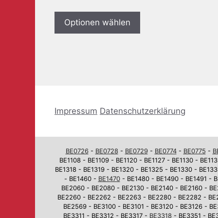
Optionen wählen
Impressum
Datenschutzerklärung
BE0726
-
BE0728
-
BE0729
-
BE0774
-
BE0775
-
B
BE1108 - BE1109 - BE1120 - BE1127 - BE1130 - BE113
BE1318 - BE1319 - BE1320 - BE1325 - BE1330 - BE133
- BE1460 -
BE1470
- BE1480 - BE1490 - BE1491 - B
BE2060 - BE2080 - BE2130 - BE2140 - BE2160 - BE
BE2260 - BE2262 - BE2263 - BE2280 - BE2282 - BE
BE2569 - BE3100 - BE3101 - BE3120 - BE3126 - BE
BE3311 - BE3312 - BE3317 -
BE3318
- BE3351 - BE3