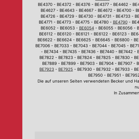
BE4370 - BE4372 - BE4376 - BE4377 - BE4462 - BE
BE4627 - BE4643 - BE4667 - BE4672 - BE4700 - B
BE4726 - BE4729 - BE4730 - BE4731 - BE4733 - BE
BE4771 - BE4773 - BE4775 - BE4780 -
BE4790
- BE4
BE6052 - BE6053 -
BE6054
- BE6055 - BE6056 - B
BE6112 - BE6120 - BE6121 - BE6122 - BE6123 - BE
BE6622 - BE6624 - BE6625 - BE6645 - BE6800 - BE
BE7006 - BE7033 - BE7043 - BE7044 - BE7045 - BE710
- BE7434 - BE7435 - BE7436 - BE7440 - BE7442 - 
BE7822 - BE7823 - BE7824 - BE7825 - BE7830 - BE
BE7889 - BE7899 - BE7903 - BE7904 - BE7907 - B
BE7923
-
BE7925
- BE7930 - BE7932 - BE7933 - BE
BE7950 - BE7951 - BE7952
Die auf unseren Seiten verwendeten Becker und H
nu
In Zusammen