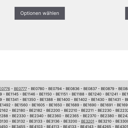
Optionen wählen
E0776
-
BE0777
- BE0780 - BE0794 - BE0836 - BE0837 - BE0879 - BE0881
9 - BE1145 - BE1146 - BE1150 - BE1151 - BE1188 - BE1240 - BE1241 - BE
9 - BE1341 - BE1350 - BE1388 - BE1400 - BE1402 - BE1430 - BE1431 - 
E1492 - BE1560 - BE1605 - BE1650 - BE1689 - BE1690 - BE1691 - BE169
2162 - BE2180 - BE2182 - BE2200 - BE2210 - BE2211 - BE2230 - BE223
2288 - BE2330 - BE2340 - BE2360 - BE2365 - BE2370 - BE2380 - BE242
3130 - BE3132 - BE3133 - BE3136 - BE3200 -
BE3201
- BE3210 - BE3300
450 - BE3455 - BE4103 - BE4113 - BE4133 - BE4143 - BE4265 - BE4301