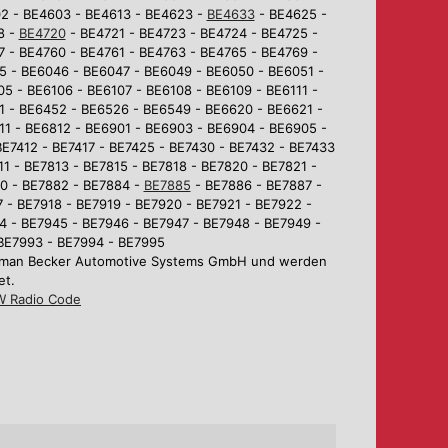
02 - BE4603 - BE4613 - BE4623 -
BE4633
- BE4625 -
8 -
BE4720
- BE4721 - BE4723 - BE4724 - BE4725 -
7 - BE4760 - BE4761 - BE4763 - BE4765 - BE4769 -
5 - BE6046 - BE6047 - BE6049 - BE6050 - BE6051 -
5 - BE6106 - BE6107 - BE6108 - BE6109 - BE6111 -
1 - BE6452 - BE6526 - BE6549 - BE6620 - BE6621 -
1 - BE6812 - BE6901 - BE6903 - BE6904 - BE6905 -
BE7412 - BE7417 - BE7425 - BE7430 - BE7432 - BE7433
1 - BE7813 - BE7815 - BE7818 - BE7820 - BE7821 -
80 - BE7882 - BE7884 -
BE7885
- BE7886 - BE7887 -
 - BE7918 - BE7919 - BE7920 - BE7921 - BE7922 -
4 - BE7945 - BE7946 - BE7947 - BE7948 - BE7949 -
 BE7993 - BE7994 - BE7995
Harman Becker Automotive Systems GmbH und werden
et.
 Radio Code