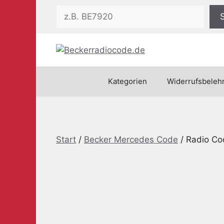
Zum
Suchen
Inhalt
springen
Kategorien
Widerrufsbeleh
Start
/
Becker Mercedes Code
/ Radio Co