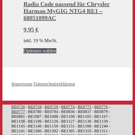
Radio Code passend für Chrysler
Harman MyGIG NTG4 RE1 –
68051099AC
9,95
€
inkl. 19 % MwSt.
Optionen wählen
Impressum
Datenschutzerklärung
BE0726
-
BE0728
-
BE0729
-
BE0774
-
BE0775
-
BE0776
-
BE0777
- BE0780 - BE0794 - BE0836 - BE0837 - BE0879 -
BE0881 - BE1087 - BE1088 - BE1100 - BE1105 - BE1107 -
BE1108 - BE1109 - BE1120 - BE1127 - BE1130 - BE1139 -
BE1145 - BE1146 - BE1150 - BE1151 - BE1188 - BE1240 -
BE1241 - BE1300 - BE1302 - BE1305 - BE1310 - BE1311 -