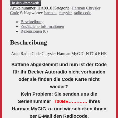
Code
In den Warenkorb
passend
Artikelnummer:
HA0010
Kategorie:
Harman Chrysler
für
Code
Schlagwörter:
harman
,
chrysler
,
radio code
Chrysler
Harman
Beschreibung
MyGIG
Zusätzliche Informationen
NTG4
Rezensionen (0)
RHR
Menge
Beschreibung
Auto Radio Code Chrysler Harman MyGIG NTG4 RHR
Batterie abgeklemmt und nun ist der Code
für ihr Becker Autoradio nicht vorhanden
oder sie finden die Code Karte nicht
wieder?
Kein Problem: Sie senden uns die
Seriennummer
T00BE…………
ihres
Harman MyGIG
zu und wir schicken ihnen
per E-Mail den Radiocode.