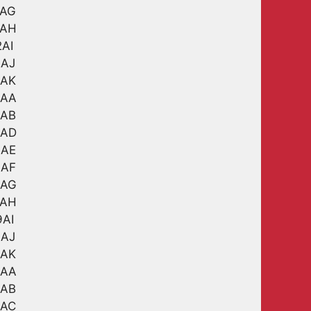
2AG
2AH
2AI
2AJ
2AK
9AA
9AB
9AD
9AE
9AF
9AG
9AH
9AI
9AJ
9AK
3AA
3AB
3AC