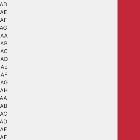
3AD
3AE
3AF
3AG
0AA
0AB
0AC
0AD
0AE
0AF
0AG
0AH
2AA
2AB
2AC
2AD
2AE
2AF