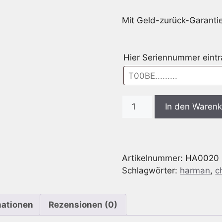
Mit Geld-zurück-Garantie
Hier Seriennummer eint
Radio
In den Waren
Code
passend
für
Chrysler
Artikelnummer:
HA0020
Harman
Schlagwörter:
harman
,
c
Uconnect
8.4
RJ4
mationen
Rezensionen (0)
-