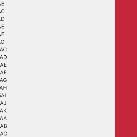
AB
AC
AD
AE
AF
AG
5AC
5AD
5AE
5AF
5AG
5AH
5AI
5AJ
5AK
3AA
3AB
3AC