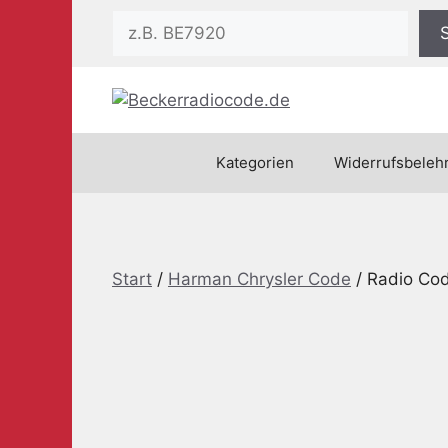
Zum
Suchen
Inhalt
springen
Kategorien
Widerrufsbeleh
Start
/
Harman Chrysler Code
/ Radio Cod