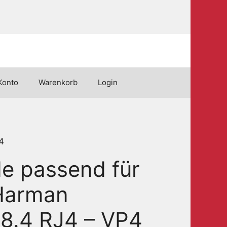
Konto
Warenkorb
Login
4
e passend für
 Harman
8.4 RJ4 – VP4