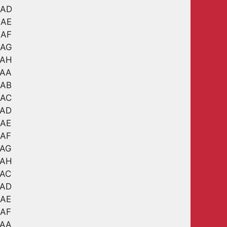
3AD
3AE
3AF
3AG
3AH
8AA
8AB
8AC
8AD
8AE
8AF
8AG
8AH
4AC
4AD
4AE
4AF
3AA