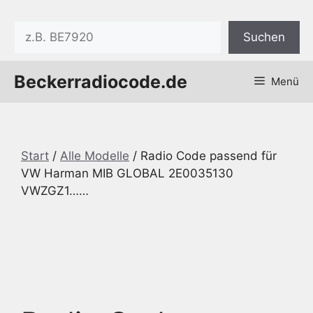
Zum
Inhalt
Suchen
Suchen
springen
Beckerradiocode.de
Menü
Start
/
Alle Modelle
/ Radio Code passend für
VW Harman MIB GLOBAL 2E0035130
VWZGZ1……