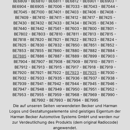
BE6809 - BE6810 - BE6811 - BE6812 - BE6901 - BE6903 -
BE6904 - BE6905 - BE7006 - BE7033 - BE7043 - BE7044 -
BE7045 - BE7100 - BE7401 - BE7403 - BE7406 - BE7408 -
BE7409 - BE7410 - BE7411 - BE7412 - BE7417 - BE7425 -
BE7430 - BE7432 - BE7433 - BE7434 - BE7435 - BE7436 -
BE7440 - BE7442 - BE7561 - BE7603 - BE7800 - BE7801 -
BE7802 - BE7803 - BE7810 - BE7811 - BE7813 - BE7815 -
BE7818 - BE7820 - BE7821 - BE7822 - BE7823 - BE7824 -
BE7825 - BE7830 - BE7832 - BE7850 - BE7851 - BE7852 -
BE7853 - BE7855 - BE7860 - BE7880 - BE7882 - BE7884 -
BE7885
- BE7886 - BE7887 - BE7889 - BE7899 - BE7903 -
BE7904 - BE7907 - BE7908 - BE7909 - BE7910 - BE7911 -
BE7912 - BE7913 - BE7915 - BE7917 - BE7918 - BE7919 -
BE7920 - BE7921 - BE7922 -
BE7923
-
BE7925
- BE7930 -
BE7932 - BE7933 - BE7935 - BE7936 - BE7937 - BE7938 -
BE7939 - BE7941 - BE7942 - BE7944 - BE7945 - BE7946 -
BE7947 - BE7948 - BE7949 - BE7950 - BE7951 - BE7952 -
BE7953 - BE7955 - BE7959 - BE7968 - BE7969 - BE7990 -
BE7992 - BE7993 - BE7994 - BE7995
Die auf unseren Seiten verwendeten Becker und Harman
Logos und Gestaltungselemente sind geistiges Eigentum der
Harman Becker Automotive Systems GmbH und werden nur
zur Verdeutlichung des Produkts (dem original Radiocode)
angewendet.