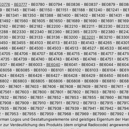
E0776
-
BE0777
- BE0780 - BE0794 - BE0836 - BE0837 - BE0879 - BE0881
9 - BE1145 - BE1146 - BE1150 - BE1151 - BE1188 - BE1240 - BE1241 - BE
9 - BE1341 - BE1350 - BE1388 - BE1400 - BE1402 - BE1430 - BE1431 - 
E1492 - BE1560 - BE1605 - BE1650 - BE1689 - BE1690 - BE1691 - BE169
2162 - BE2180 - BE2182 - BE2200 - BE2210 - BE2211 - BE2230 - BE223
2288 - BE2330 - BE2340 - BE2360 - BE2365 - BE2370 - BE2380 - BE242
3130 - BE3132 - BE3133 - BE3136 - BE3200 -
BE3201
- BE3210 - BE3300
450 - BE3455 - BE4103 - BE4113 - BE4133 - BE4143 - BE4265 - BE4301
4466 - BE4467 - BE4500 - BE4503 - BE4513 - BE4527 - BE4533 - BE46
E4705 - BE4706 - BE4707 - BE4708 - BE4715 - BE4716 - BE4717 - BE471
4735 - BE4739 - BE4740 - BE4743 - BE4745 - BE4746 - BE4751 - BE475
937 - BE4967 - BE6003 -
BE6040
- BE6041 - BE6043 - BE6044 - BE604
E6058 - BE6085 - BE6100 - BE6101 - BE6102 - BE6103 - BE6104 - BE610
6424 - BE6425 - BE6426 - BE6427 - BE6428 - BE6429 - BE6450 - BE645
6802 - BE6803 - BE6805 - BE6806 - BE6808 - BE6809 - BE6810 - BE681
0 - BE7401 - BE7403 - BE7406 - BE7408 - BE7409 - BE7410 - BE7411 - 
BE7561 - BE7603 - BE7800 - BE7801 - BE7802 - BE7803 - BE7810 - BE781
7832 - BE7850 - BE7851 - BE7852 - BE7853 - BE7855 - BE7860 - BE78
E7908 - BE7909 - BE7910 - BE7911 - BE7912 - BE7913 - BE7915 - BE7917
7935 - BE7936 - BE7937 - BE7938 - BE7939 - BE7941 - BE7942 - BE794
 - BE7953 - BE7955 - BE7959 - BE7968 - BE7969 - BE7990 - BE7992 -
arman Logos und Gestaltungselemente sind geistiges Eigentum der 
r zur Verdeutlichung des Produkts (dem original Radiocode) angewend