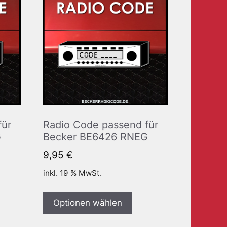
für
Radio Code passend für
G
Becker BE6426 RNEG
9,95
€
inkl. 19 % MwSt.
Optionen wählen