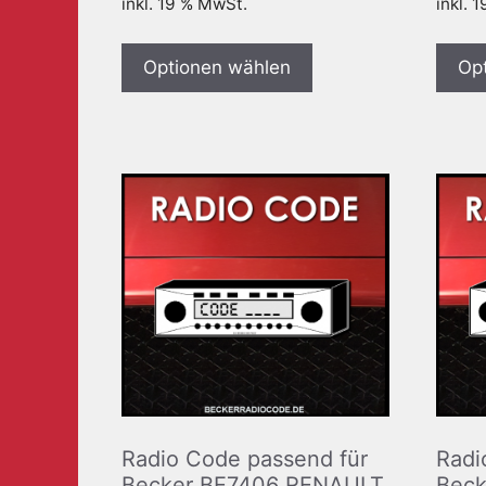
inkl. 19 % MwSt.
inkl. 
Optionen wählen
Op
Radio Code passend für
Radi
Becker BE7406 RENAULT
Beck