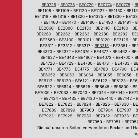
BE0726
-
BE0728
-
BE0729
-
BE0774
-
BE0775
-
B
BE1108 - BE1109 - BE1120 - BE1127 - BE1130 - BE113
BE1318 - BE1319 - BE1320 - BE1325 - BE1330 - BE133
- BE1460 -
BE1470
- BE1480 - BE1490 - BE1491 - B
BE2060 - BE2080 - BE2130 - BE2140 - BE2160 - BE
BE2260 - BE2262 - BE2263 - BE2280 - BE2282 - BE
BE2569 - BE3100 - BE3101 - BE3120 - BE3126 - BE
BE3311 - BE3312 - BE3317 -
BE3318
- BE3351 - BE3
BE4370 - BE4372 - BE4376 - BE4377 - BE4462 - BE
BE4627 - BE4643 - BE4667 - BE4672 - BE4700 - B
BE4726 - BE4729 - BE4730 - BE4731 - BE4733 - BE
BE4771 - BE4773 - BE4775 - BE4780 -
BE4790
- BE4
BE6052 - BE6053 -
BE6054
- BE6055 - BE6056 - B
BE6112 - BE6120 - BE6121 - BE6122 - BE6123 - BE
BE6622 - BE6624 - BE6625 - BE6645 - BE6800 - BE
BE7006 - BE7033 - BE7043 - BE7044 - BE7045 - BE710
- BE7434 - BE7435 - BE7436 - BE7440 - BE7442 - 
BE7822 - BE7823 - BE7824 - BE7825 - BE7830 - BE
BE7889 - BE7899 - BE7903 - BE7904 - BE7907 - B
BE7923
-
BE7925
- BE7930 - BE7932 - BE7933 - BE
BE7950 - BE7951 - BE7952
Die auf unseren Seiten verwendeten Becker und H
nu