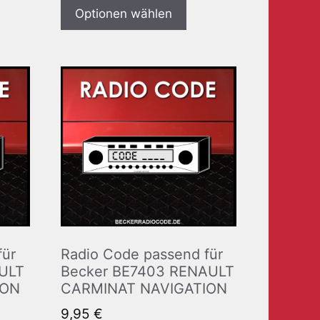
Optionen wählen
für
Radio Code passend für
ULT
Becker BE7403 RENAULT
ION
CARMINAT NAVIGATION
9,95
€