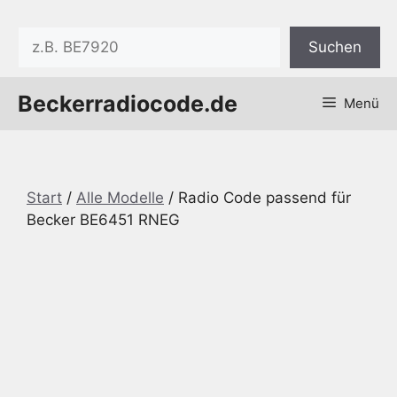
Zum
Inhalt
Suchen
Suchen
springen
Beckerradiocode.de
Menü
Start
/
Alle Modelle
/ Radio Code passend für
Becker BE6451 RNEG