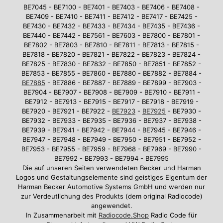
BE7045 - BE7100 - BE7401 - BE7403 - BE7406 - BE7408 -
BE7409 - BE7410 - BE7411 - BE7412 - BE7417 - BE7425 -
BE7430 - BE7432 - BE7433 - BE7434 - BE7435 - BE7436 -
BE7440 - BE7442 - BE7561 - BE7603 - BE7800 - BE7801 -
BE7802 - BE7803 - BE7810 - BE7811 - BE7813 - BE7815 -
BE7818 - BE7820 - BE7821 - BE7822 - BE7823 - BE7824 -
BE7825 - BE7830 - BE7832 - BE7850 - BE7851 - BE7852 -
BE7853 - BE7855 - BE7860 - BE7880 - BE7882 - BE7884 -
BE7885
- BE7886 - BE7887 - BE7889 - BE7899 - BE7903 -
BE7904 - BE7907 - BE7908 - BE7909 - BE7910 - BE7911 -
BE7912 - BE7913 - BE7915 - BE7917 - BE7918 - BE7919 -
BE7920 - BE7921 - BE7922 -
BE7923
-
BE7925
- BE7930 -
BE7932 - BE7933 - BE7935 - BE7936 - BE7937 - BE7938 -
BE7939 - BE7941 - BE7942 - BE7944 - BE7945 - BE7946 -
BE7947 - BE7948 - BE7949 - BE7950 - BE7951 - BE7952 -
BE7953 - BE7955 - BE7959 - BE7968 - BE7969 - BE7990 -
BE7992 - BE7993 - BE7994 - BE7995
Die auf unseren Seiten verwendeten Becker und Harman
Logos und Gestaltungselemente sind geistiges Eigentum der
Harman Becker Automotive Systems GmbH und werden nur
zur Verdeutlichung des Produkts (dem original Radiocode)
angewendet.
In Zusammenarbeit mit
Radiocode.Shop
Radio Code für