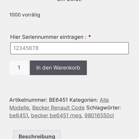
1000 vorrätig
Hier Seriennummer eintragen :
*
Radio
In den Warenkorb
Code
passend
für
Becker
Artikelnummer:
BE6451
Kategorien:
Alle
BE6451
Modelle
,
Becker Renault Code
Schlagwörter:
RNEG
be6451
,
becker be6451 rneg
,
98016550cl
Menge
Beschreibung